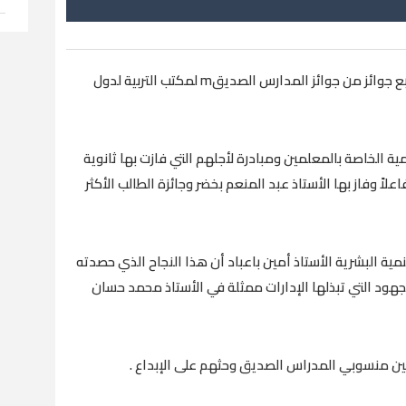
فازت منصة ثانوية سيئون النموذجية التعليم بأربع جوائز من جوائز المدارس الصديقm لمكتب التربية لدول
ة الخاصة بالمعلمين ومبادرة لأجلهم التي فازت بها ثانوية
علاً وفاز بها الأستاذ عبد المنعم بخضر وجائزة الطالب الأكثر
ية البشرية الأستاذ أمين باعباد أن هذا النجاح الذي حصدته
لجهود التي تبذلها الإدارات ممثلة في الأستاذ محمد حسان
بين منسوبي المدراس الصديق وحثهم على الإبداع .