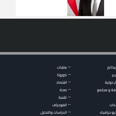
كاتير
ملفات
ير
كورونا
ر دولية
اقتصاد
فة و مجتمع
صحة
تقنية
ندات
انفوجراف
يو جرافيك
الدراسات والتحليل