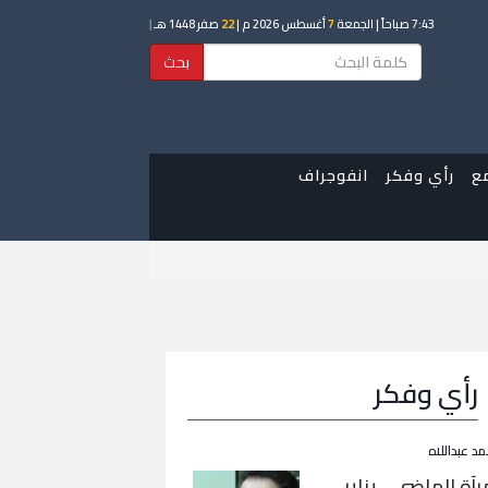
7:43 صباحاً
| الجمعة
7
أغسطس 2026 م |
22
صفر 1448 هـ
|
بحث
ع
رأي وفكر
انفوجراف
رأي وفكر
مد عبداللاه
رآة الماضي… يناير