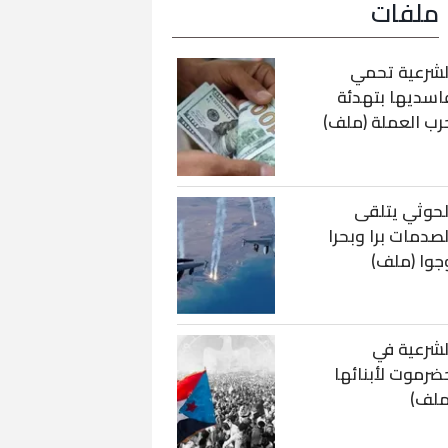
ملفات
لشرعية تحمي
اسديها بتهدئة
رب العملة (ملف)
لحوثي يتلقى
لصدمات برا وبحرا
جوا (ملف)
لشرعية في
ضرموت لأبنائها
ملف)