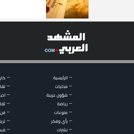
الرئيسية
كاري
محليات
تقار
شؤون عربية
اخبا
رياضة
ثقا
منوعات
فن
رأي وفكر
تري
نشرات
فيد