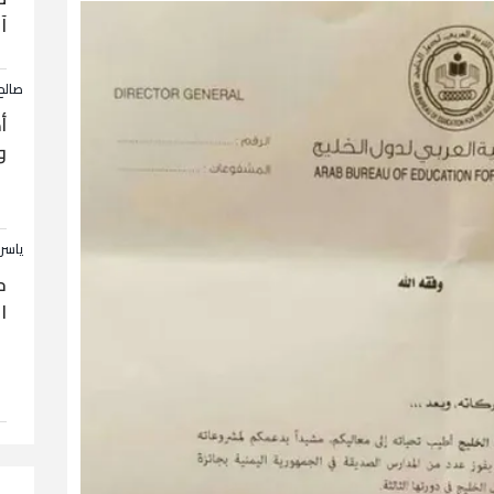
آ
صالح
أ
و
ياسر
ح
ا