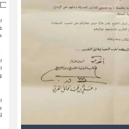
ا
ف
ح
ا
ا
و
ا
ح
(