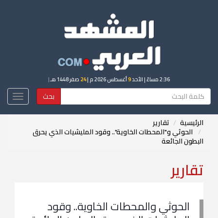
2:36 مساءً
| الأحد
9
أغسطس 2026 م |
24
صفر 1448 هـ
|
بحث
Toggle
igation
الرئيسية
تقارير
الحوثي و"المحطات الخاوية".. وقود المليشيات الذي يحرق
البطون الجائعة
تقارير
الحوثي والمحطات الخاوية.. وقود