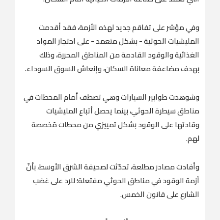
وفي مؤشر على تفاقم جديد لهذه الأزمة، فقد أقدمت
المليشيات الحوثية - بشكل متعمد - على احتجاز المواد
الغذائية والوقود القادمة من المناطق المحررة، وذلك
بهدف مضاعفة معاناة السكان، وإنعاش السوق السوداء.
وشوهدت طوابير السيارات وهي تصطف أمام المحطات في
مناطق سيطرة الحوثي، بينما يحصل أتباع المليشيات
وقادتها على الوقود بشكل تمييزي من محطات مُخصصة
لهم.
وأفادت مصادر مطلعة، تحدّثت لصحيفة الشرق الأوسط، بأنّ
أزمة الوقود في مناطق الحوثي مفتعلة؛ للرد على غضب
الشارع على قانون الخمس.