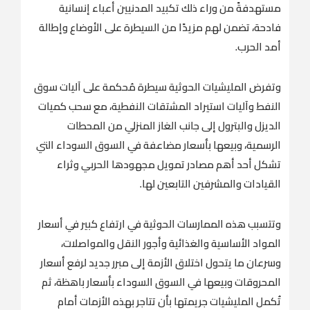
مستهدفةً من وراء ذلك تكبيد المدنيين أعباء إنسانية
فادحة، تضمن لهم مزيدًا من السيطرة على الأوضاع وإطالة
أمد الحرب.
وتفرض المليشيات الحوثية سيطرة مُحكمة على آليات سوق
النفط وآليات استيراد المشتقات النفطية، مع سحب كميات
الديزل والبترول إلى جانب الغاز المنزلي من المحطات
الرسمية، وبيعها بأسعار مضاعفة في السوق السوداء التي
تشكل أحد أهم مصادر تمويل مجهودها الحربي وثراء
القيادات والمشرفين التابعين لها.
وتتسبب هذه الممارسات الحوثية في ارتفاع كبير في أسعار
المواد الأساسية والغذائية وأجور النقل والمواصلات،
وسرعان ما يتحول اختلاق الأزمة إلى مبرر جديد لرفع أسعار
المحروقات وبيعها في السوق السوداء بأسعار باهظة، ثم
تُكمل المليشيات جريمتها بأن تتاجر بهذه الأزمات أمام