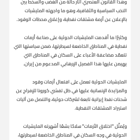
وهذا القانون العنصري أثار حالةً من الغضب والسخط بين
النخب السياسية والثقافية، وهو ما واجهته المليشيات
بالإعلان عن أزمة مشتقات نفطية، وإغلاق محطات الوقود.
وكثيرًا ما أقدمت المليشيات الحوثية على صناعة أزمات
نفطية في المناطق الخاضعة لسيطرتها، ضمن سياستها التي
تتعمّد مضاعفة الأعباء على السكان في المناطق التي
يهيمن عليها هذا الفصيل الإرهابي المدعوم من إيران.
المليشيات الحوثية تعمل على افتعال أزمات وقود
والمزايدة الإنسانية عليها في ظل تفشي كورونا للإفراج عن
شحنات نفط إيرانية تابعة لشركات حوثية، والتنصل من آليات
استيراد المشتقات النفطية.
ويُمثّل "اختلاق الأزمات" سلاحًا بشعًا أشهرته المليشيات
الحوثية في وجه السكان في المناطق الخاضعة لسيطرتها،