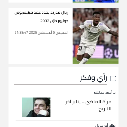
ريال مدريد يجدد عقد فينيسيوس
جونيور حتى 2032
الخميس 6 أغسطس 2026 21:39:47
رأي وفكر
د. أحمد عبداللاه
مرآة الماضي… يناير آخر
التاريخ!
صالح أبو عوذل