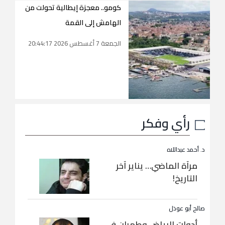
كومو.. معجزة إيطالية تحولت من
الهامش إلى القمة
الجمعة 7 أغسطس 2026 20:44:17
رأي وفكر
د. أحمد عبداللاه
مرآة الماضي… يناير آخر
التاريخ!
صالح أبو عوذل
أدوات الرياض وطهران في