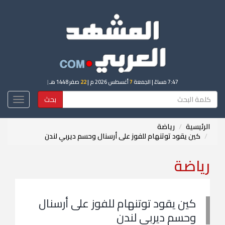
7:47 مساءً
| الجمعة
7
أغسطس 2026 م |
22
صفر 1448 هـ
|
بحث
Toggle
igation
الرئيسية
رياضة
كين يقود توتنهام للفوز على أرسنال وحسم ديربي لندن
رياضة
كين يقود توتنهام للفوز على أرسنال
وحسم ديربي لندن