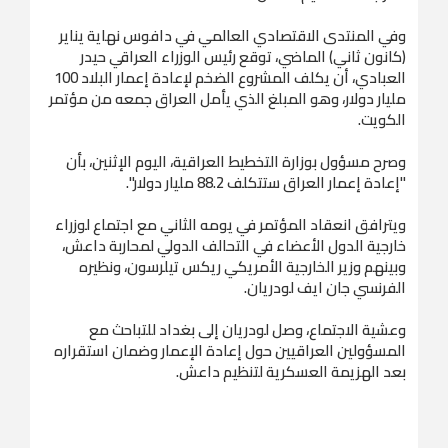
وفي المنتدى الاقتصادي العالمي في دافوس نهاية يناير
(كانون ثاني) الماضي، توقع رئيس الوزراء العراقي حيدر
العبادي، أن يكلف المشروع الضخم لإعادة إعمار البلاد 100
مليار دولار، وهو المبلغ الذي يأمل العراق جمعه من مؤتمر
الكويت.
وصرح مسؤول بوزارة التخطيط العراقية، اليوم الإثنين، بأن
"إعادة إعمار العراق ستتكلف 88.2 مليار دولار".
ويترافق انعقاد المؤتمر في يومه الثاني مع اجتماع لوزراء
خارجية الدول الأعضاء في التحالف الدولي لمحاربة داعش،
وبينهم وزير الخارجية الأمريكي ريكس تيلرسون، ونظيره
الفرنسي جان ايف لودريان.
وعشية الاجتماع، وصل لودريان إلى بغداد للتباحث مع
المسؤولين العراقيين حول إعادة الإعمار وضمان استقراره
بعد الهزيمة العسكرية لتنظيم داعش.