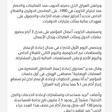
ويراهن العراق الذي دمرته الحروب منذ الثمانينات، والحصار
منذ اجتياح الكويت في 1990، على المانحين الدوليين والقطاع
الخاص تحديداً لتجاوز تبعات هذه النزاعات والحصول على
تعهدات مالية بمئات مليارات الدولارات.
وتستضيف الكويت أعمال المؤتمر على مدى 3 أيام بحضور
عشرات الدول ومئات الشركات ورجال الأعمال.
ويخصص اليوم الأول للخبراء في مجال إعادة الإعمار،
وللمنظمات غير الحكومية، واليوم الثاني للقطاع الخاص،
واليوم الأخير لإعلان المساهمات المالية للدول المشاركة.
وقال مدير "صندوق إعادة إعمار المناطق المتضررة من
العمليات الإرهابية" مصطفى الهيتي، في أول جلسات
المؤتمر "بدأنا ببعض الخطوات لإعادة الإعمار، لكن لم نستطع
إنجاز أكثر من 1% مما يحتاج إليه العراق".
وأضاف: "نريد مساعدات واستثمارات لإعادة الخدمات والبنى
التحتية"، مشيراً إلى وجود 2.5 مليون نازح بحاجة للمساعدة،
وتضرر 138 ألف منزل ودمار أكثر من نصف هذا العدد جراء
الحرب" ضد تنظيم داعش.