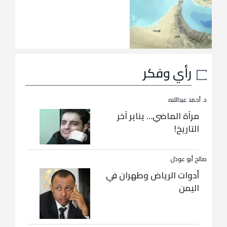
رأي وفكر
د. أحمد عبداللاه
مرآة الماضي… يناير آخر
التاريخ!
صالح أبو عوذل
أدوات الرياض وطهران في
اليمن