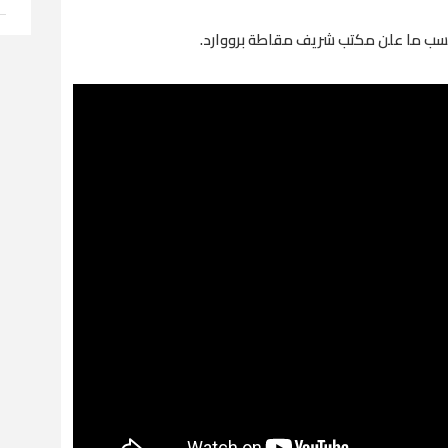
بحسب ما علن مكتب شريف مقاطة برووارد.