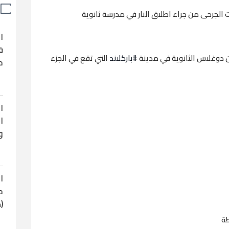
شرات الجرحى من جراء اطلاق النار في مدرسة ثانوية
ا
ف
دوغلاس الثانوية في مدينة
#باركلاند
التي تقع في الجزء
ح
ا
ا
و
ا
ح
(
طة