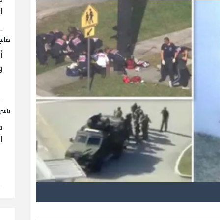
آ
صالح
أ
و
ياسر
ح
ا