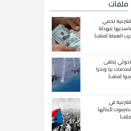
ملفات
لشرعية تحمي
اسديها بتهدئة
رب العملة (ملف)
لحوثي يتلقى
لصدمات برا وبحرا
جوا (ملف)
لشرعية في
ضرموت لأبنائها
ملف)