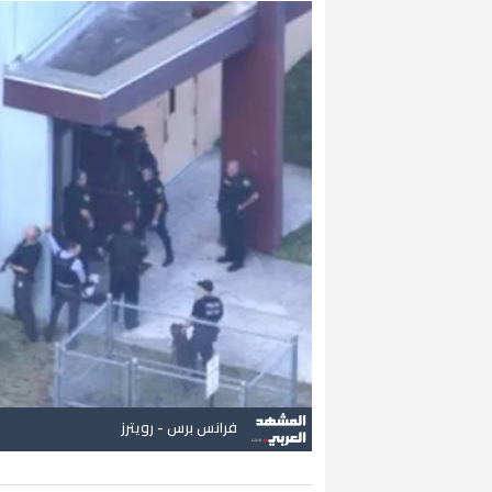
فرانس برس - رويترز