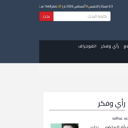
6:3 مساءً
| الخميس
6
أغسطس 2026 م |
21
صفر 1448 هـ
|
بحث
ع
رأي وفكر
انفوجراف
رأي وفكر
مد عبداللاه
رآة الماضي… يناير