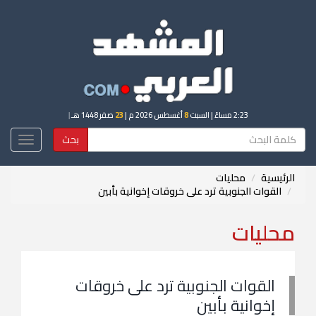
2:23 مساءً
| السبت
8
أغسطس 2026 م |
23
صفر 1448 هـ
|
بحث
Toggle
igation
الرئيسية
محليات
القوات الجنوبية ترد على خروقات إخوانية بأبين
محليات
القوات الجنوبية ترد على خروقات
إخوانية بأبين