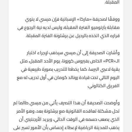
المقبلة.
ووفقًا لصحيفة «ماركا» الإسبانية فإن ميسي لا ينوي
مقابلة بارتوميو الفترة المقبلة، وليس لديه نية الرجوع في
قراره الذي اتخذه بالرحيل عن برشلونة الفترة المقبلة.
وأشارت الصحيفة إلى أن ميسي سيذهب لإجراء اختبار
الـ«PCR» الخاص بفيروس كورونا، يوم الأحد المقبل، مثل
بقية لاعبي البرسا، كما يخطط للتدريب بصورة طبيعية في
اليوم التالي تحت قيادة رونالد كومان في أول تدريب له مع
الفريق الكتالوني.
وأوضحت الصحيفة أن هذا التصرف يأتي من ميسي طالما لم
تحل مشكلة تعاقده القانونية مع برشلونة بعد، وهو الأمر
الذي يصعب حسمه في الوقت الحالي، ويريد الأرجنتيني أن
يذهب للمدينة الرياضية لإعطاء إحساس بأن الأمور تسير على