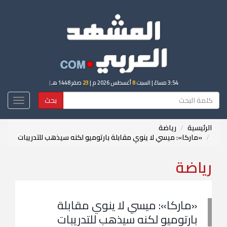
3:54 مساءً
| السبت
8
أغسطس 2026 م |
23
صفر 1448 هـ
|
بحث
Toggle
igation
الرئيسية
رياضة
«ماركا»: ميسي لا ينوي مقابلة بارتوميو لكنه سيذهب للتدريبات
رياضة
«ماركا»: ميسي لا ينوي مقابلة
بارتوميو لكنه سيذهب للتدريبات