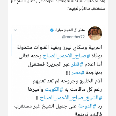
واختتم مبارك تغريدته بقوله:"رد ‎الدوحة على جميل الشيخ غير
مستغرب فاللؤم ثوبهم".