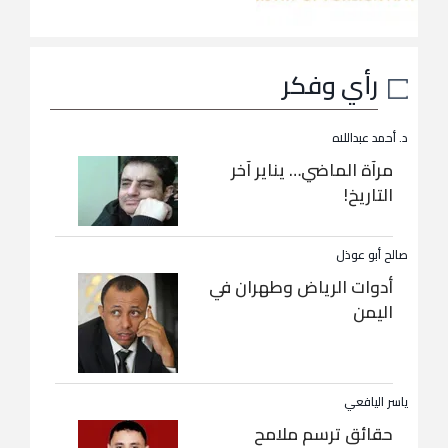
رأي وفكر
د. أحمد عبداللاه
مرآة الماضي… يناير آخر
التاريخ!
صالح أبو عوذل
أدوات الرياض وطهران في
اليمن
ياسر اليافعي
حقائق ترسم ملامح