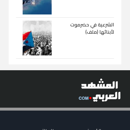
الشرعية في حضرموت
لأبنائها (ملف)