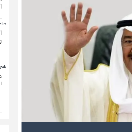
آ
صالح
أ
و
ياسر
ح
ا