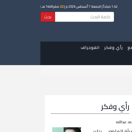
1:42 صباحاً
| الجمعة
7
أغسطس 2026 م |
22
صفر 1448 هـ
|
بحث
ع
رأي وفكر
انفوجراف
رأي وفكر
مد عبداللاه
رآة الماضي… يناير