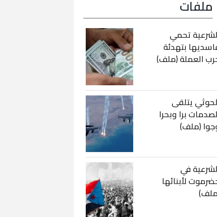
ملفات
لشرعية تحمي
اسديها بتهدئة
رب العملة (ملف)
لحوثي يتلقى
لصدمات برا وبحرا
جوا (ملف)
لشرعية في
ضرموت لأبنائها
ملف)