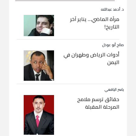
د. أحمد عبداللاه
مرآة الماضي… يناير آخر
التاريخ!
صالح أبو عوذل
أدوات الرياض وطهران في
اليمن
ياسر اليافعي
حقائق ترسم ملامح
المرحلة المقبلة