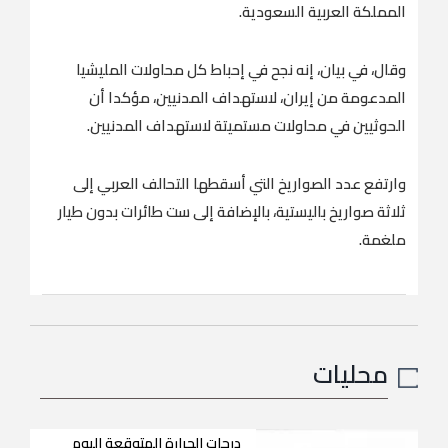
المملكة العربية السعودية.
وقال، في بيان، إنه نجح في إحباط كل محاولات المليشيا
المدعومة من إيران، لاستهداف المدنيين، مؤكدا أن
الحوثيين في محاولات مستميتة لاستهداف المدنيين.
وارتفع عدد الصواريخ التي أسقطها التحالف العربي إلى
ثلاثة صواريخ باليستية، بالإضافة إلى ست طائرات بدون طيار
ملغمة.
محليات
درجات الحرارة المتوقعة اليوم