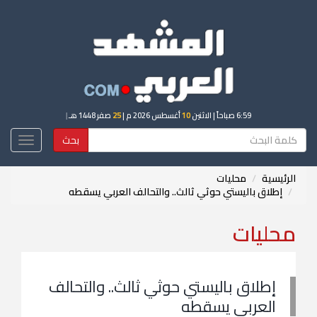
6:59 صباحاً
| الاثنين
10
أغسطس 2026 م |
25
صفر 1448 هـ
|
بحث
Toggle
igation
الرئيسية
محليات
إطلاق باليستي حوثي ثالث.. والتحالف العربي يسقطه
محليات
إطلاق باليستي حوثي ثالث.. والتحالف
العربي يسقطه