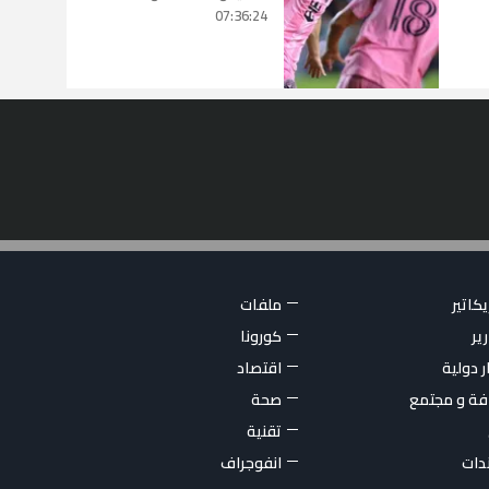
07:36:24
كاتير
ملفات
ير
كورونا
ر دولية
اقتصاد
فة و مجتمع
صحة
تقنية
ندات
انفوجراف