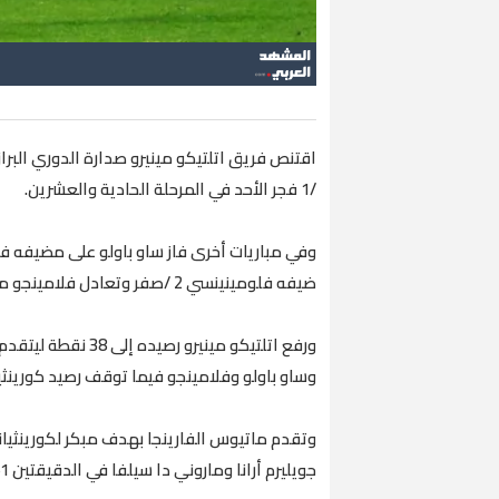
/1 فجر الأحد في المرحلة الحادية والعشرين.
ضيفه فلومينينسي 2 /صفر وتعادل فلامينجو مع ضيفه أتليتيكو جويانيينسي 1 /1.
ورفع اتلتيكو مينيرو
وساو باولو وفلامينجو فيما توقف رصيد كورينثيانز عند 25 نقطة في المر
وتقدم ماتيوس الفارينجا بهدف مبكر لكورينثيان
جويليرم أرانا وماروني دا سيلفا في الدقيقتين 61 و83.