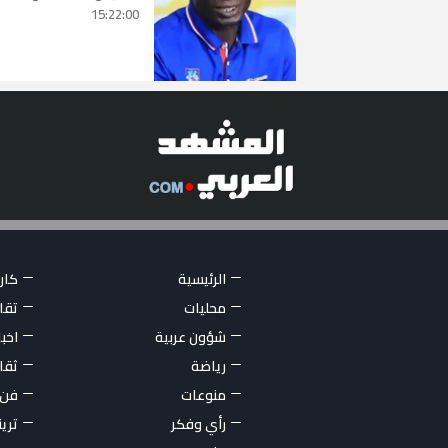
15:22:00
الرئيسية
كاري
محليات
تقار
شؤون عربية
اخبا
رياضة
ثقا
منوعات
فن
رأي وفكر
تري