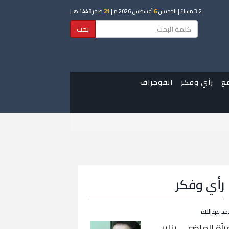
3:2 مساءً
| الخميس
6
أغسطس 2026 م |
21
صفر 1448 هـ
|
بحث
ع
رأي وفكر
انفوجراف
رأي وفكر
مد عبداللاه
رآة الماضي… يناير