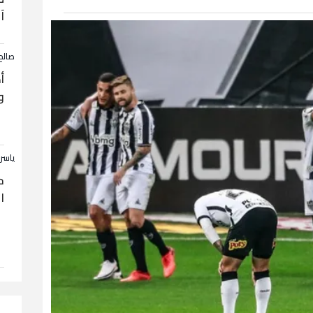
آ
صالح
أ
و
ياسر
ح
ا