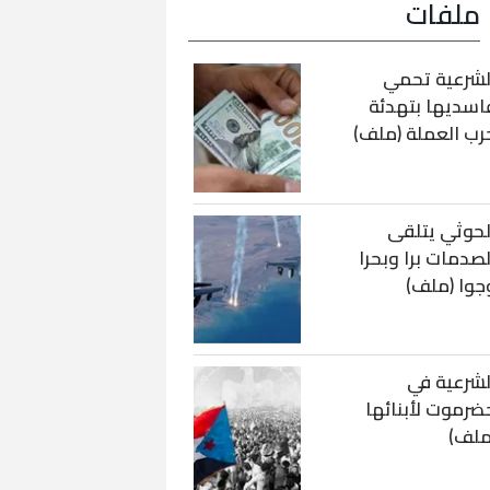
ملفات
لشرعية تحمي
اسديها بتهدئة
رب العملة (ملف)
لحوثي يتلقى
لصدمات برا وبحرا
جوا (ملف)
لشرعية في
ضرموت لأبنائها
ملف)