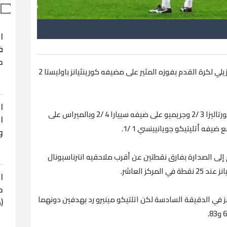
ا
ف
ح
اقتنص فريق اتلتيكو مينيرو صدارة الدوري البرازيلي لكرة القدم بفوزه المثير على مضيفه كورينثيانز باوليستا 2
ا
وفي مباريات أخرى فاز ساو باولو على مضيفه فورتاليزا 3 /2 وجريميو على ضيفه سييارا 4 /2 وبالميراس على
ا
و
 رصيده إلى 38 نقطة ليتقدم إلى الصدارة بفارق نقطتين عن أقرب ملاحقيه انترناسيونال
كز العاشر.
ا
ح
ز في الدقيقة السادسة لكن اتلتيكو مينيرو رد بهدفين دونهما
(