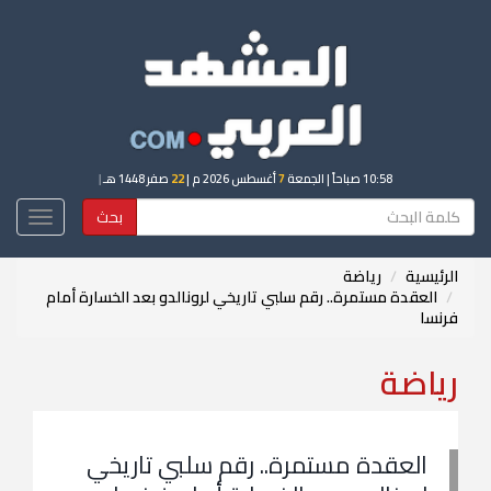
10:58 صباحاً
| الجمعة
7
أغسطس 2026 م |
22
صفر 1448 هـ
|
بحث
Toggle
igation
الرئيسية
رياضة
العقدة مستمرة.. رقم سلبي تاريخي لرونالدو بعد الخسارة أمام
فرنسا
رياضة
العقدة مستمرة.. رقم سلبي تاريخي