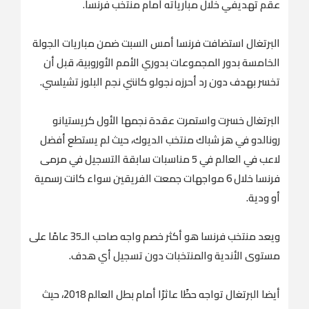
عقم تهديفي خلال مبارياته أمام منتخب فرنسا.
البرتغال استضافت فرنسا أمس السبت ضمن مباريات الجولة
الخامسة بدور المجموعات بدوري الأمم الأوروبية، قبل أن
تخسر بهدف دون رد أحرزه نجولو كانتي نجم البلوز تشيلسي.
البرتغال خسرت واستمرت عقدة نجمها الأول كريستيانو
رونالدو في هز شباك منتخب الديوك، حيث لم يستطع أفضل
لاعب في العالم في 5 مناسبات سابقة التسجيل في مرمى
فرنسا خلال 6 مواجهات جمعت الفريقين سواء كانت رسمية
أو ودية.
ويعد منتخب فرنسا هو أكثر خصم واجه صاحب الـ35 عامًا على
مستوى الأندية والمنتخبات دون تسجيل أي هدف.
أيضا البرتغال تواجه حظًا عاثرًا أمام بطل العالم 2018، حيث