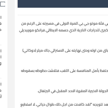
ا
ف
في فئة موتو جي بي للمرة الاولى في مسيرته على الرغم من
ح
لكبرى للدراجات النارية الذي حسمه الايطالي فرانكو موربيديلي
ق من اوله وحتى نهايته على الاسترالي جاك ميلر (دوكاتي)
ا
ا
و
ال يحتفظ بآمل المنافسة على اللقب، فتلاشت حظوظه بسقوطه
ا
ح
جولة الاخيرة المقررة الاحد المقبل في البرتغال.
(
بن مايوركا البالغ من العمر 23 عاما بعد تتويجه "لقد كافحت من اجل ذلك طوال حياتي. لا استطيع