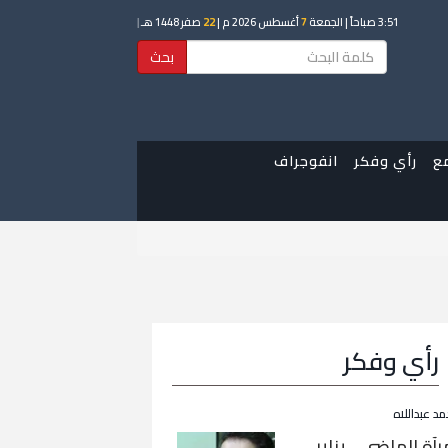
3:51 صباحاً
| الجمعة
7
أغسطس 2026 م |
22
صفر 1448 هـ
|
بحث
ع
رأي وفكر
انفوجراف
رأي وفكر
مد عبداللاه
رآة الماضي… يناير