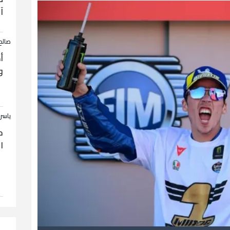
آ
صالح
أ
و
ياسر
ح
ا