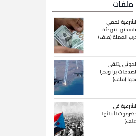
ملفات
لشرعية تحمي
اسديها بتهدئة
رب العملة (ملف)
لحوثي يتلقى
لصدمات برا وبحرا
جوا (ملف)
لشرعية في
ضرموت لأبنائها
ملف)