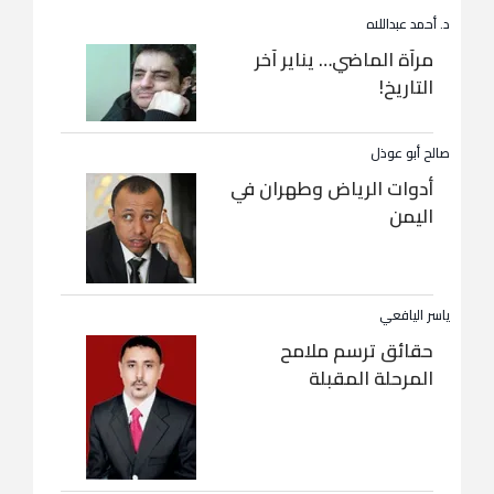
د. أحمد عبداللاه
مرآة الماضي… يناير آخر
التاريخ!
صالح أبو عوذل
أدوات الرياض وطهران في
اليمن
ياسر اليافعي
حقائق ترسم ملامح
المرحلة المقبلة