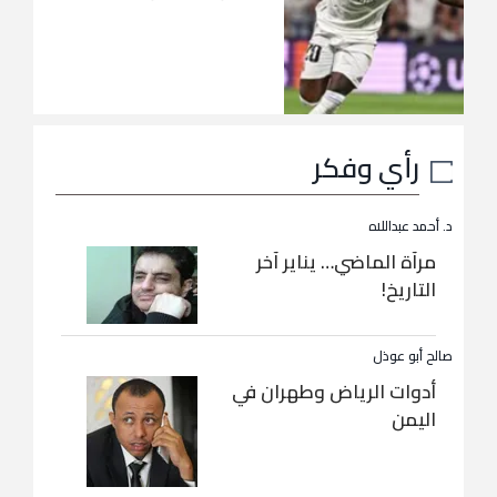
رأي وفكر
د. أحمد عبداللاه
مرآة الماضي… يناير آخر
التاريخ!
صالح أبو عوذل
أدوات الرياض وطهران في
اليمن