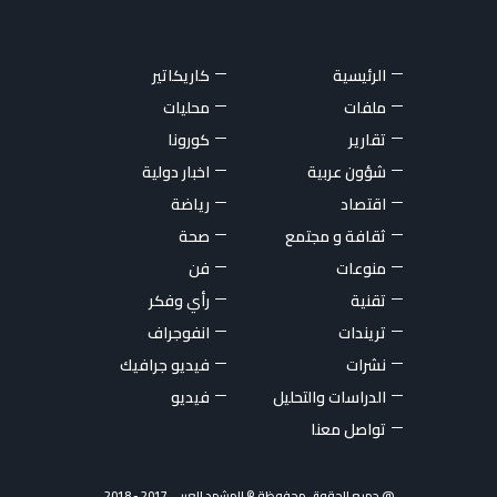
الرئيسية
كاريكاتير
ملفات
محليات
تقارير
كورونا
شؤون عربية
اخبار دولية
اقتصاد
رياضة
ثقافة و مجتمع
صحة
منوعات
فن
تقنية
رأي وفكر
تريندات
انفوجراف
نشرات
فيديو جرافيك
الدراسات والتحليل
فيديو
تواصل معنا
@ جميع الحقوق محفوظة © المشهد العربي 2017 - 2018