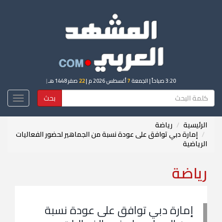
3:20 صباحاً
| الجمعة
7
أغسطس 2026 م |
22
صفر 1448 هـ
|
بحث
Toggle
igation
الرئيسية
رياضة
إمارة دبي توافق على عودة نسبة من الجماهير لحضور الفعاليات
الرياضية
رياضة
إمارة دبي توافق على عودة نسبة