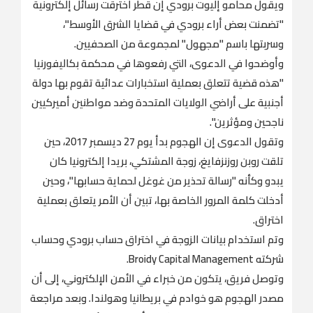
ويقول محامو إليوت برودي إن قطر اخترقت رسائل إلكترونية
"تضمنت بعض أراء برودي في قضايا الشرق الأوسط"،
وسربتها باسم "مجهول" لمجموعة من الصحفيين.
وأوضحوا في الدعوى، التي رفعوها في محكمة بكاليفورنيا
"هذه قضية تتعلق بعملية استخبارات عدائية تقوم بها دولة
أجنبية على أراضي الولايات المتحدة وضد مواطنين أميركيين
ناجحين ومؤثرين".
وتقول الدعوى إن الهجوم بدأ يوم 27 ديسمبر 2017، حين
تلقت روبن روزنزفايغ، زوجة المشتكي، بريدا إلكترونيا كان
يبدو وكأنه "رسالة تحذير من غوغل لحماية حسابها"، وحين
أدخلت كلمة المرور الخاصة بها، تبين أن الأمر يتعلق بعملية
اختراق.
وتم استخدام بيانات الزوجة في اختراق حساب برودي وحساب
شركته Broidy Capital Management.
وتوصل فريق، يتكون من خبراء في الأمن الإلكتروني، إلى أن
مصدر الهجوم هو خوادم في بريطانيا وهولندا. وبعد مراجعة