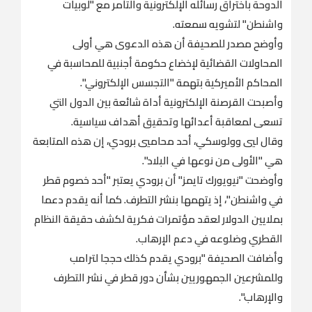
الدوحة باختراق رسائله الإلكترونية والتآمر مع "لوبيات
واشنطن" لتشويه سمعته.
وأوضح مصدر للصحيفة أن هذه الدعوى هي أولى
المحاولات القضائية لإخضاع حكومة أجنبية للمحاسبة في
المحاكم الأميركية بتهمة "التجسس الإلكتروني".
وأصبحت القرصنة الإلكترونية أداة شائعة بين الدول التي
تسعى لمعاقبة أعدائها وتحقيق أهداف سياسية.
وقال ليي وولوسكي، أحد محاميي برودي، إن هذه المتابعة
هي "الأولى من نوعها في البلاد".
وأوضحت "نيويورك تايمز" أن برودي يعتبر "أحد خصوم قطر
في واشنطن"، إذ يتهمها بنشر التطرف. كما أنه يقدم دعما
بملايين الدولار لعقد مؤتمرات فكرية لكشف حقيقة النظام
القطري وضلوعه في دعم الإرهاب.
وأضافت الصحيفة "برودي يقدم كذلك حججا لترامب
وللمشرعين الجمهوريين بشأن دور قطر في نشر التطرف
والإرهاب".