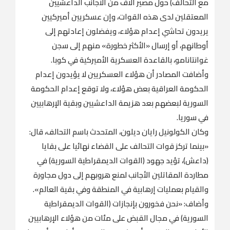
مع التحالف) حول مصير آلاف من الأجانب الداعشيين
المعتقلين لدى هذه القوات، وإن عسكريين أميركيين
يريدون تحاشي إعدام هؤلاء، ويفضلون إعادتهم إلى
أوطانهم، أو إرسال «الأكثر خطورة» منهم إلى سجن
غوانتانامو، بالقاعدة العسكرية الأميركية في كوبا.
وأضافت المصادر أن هؤلاء العسكريين لا يؤيدون إعدام
الحكومة العراقية بعض هؤلاء، ولا توقع إعدام الحكومة
السورية لبعضهم بعد هزيمة الداعشيين وبقية الإرهابيين
في سوريا.
وكان الكولونيل رايان ديلون، المتحدث باسم التحالف، قال:
«بينما تركز قوات التحالف على القضاء نهائيا على بقايا
(داعش)، تؤيد جهود (القوات الديمقراطية السورية) في
مطاردة المقاتلين الأجانب لمنع هروبهم إلى دول مجاورة
والقيام بعمليات إرهابية في المنطقة وفي بقية العالم».
وأضاف: «نحن فخورون بإنجازات (القوات الديمقراطية
السورية) في مجال القبض على مئات من هؤلاء الإرهابيين