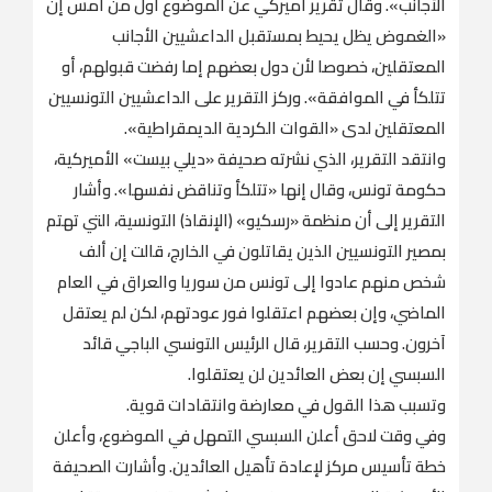
الأجانب». وقال تقرير أميركي عن الموضوع أول من أمس إن
«الغموض يظل يحيط بمستقبل الداعشيين الأجانب
المعتقلين، خصوصا لأن دول بعضهم إما رفضت قبولهم، أو
تتلكأ في الموافقة». وركز التقرير على الداعشيين التونسيين
المعتقلين لدى «القوات الكردية الديمقراطية».
وانتقد التقرير، الذي نشرته صحيفة «ديلي بيست» الأميركية،
حكومة تونس، وقال إنها «تتلكأ وتناقض نفسها». وأشار
التقرير إلى أن منظمة «رسكيو» (الإنقاذ) التونسية، التي تهتم
بمصير التونسيين الذين يقاتلون في الخارج، قالت إن ألف
شخص منهم عادوا إلى تونس من سوريا والعراق في العام
الماضي، وإن بعضهم اعتقلوا فور عودتهم، لكن لم يعتقل
آخرون. وحسب التقرير، قال الرئيس التونسي الباجي قائد
السبسي إن بعض العائدين لن يعتقلوا.
وتسبب هذا القول في معارضة وانتقادات قوية.
وفي وقت لاحق أعلن السبسي التمهل في الموضوع، وأعلن
خطة تأسيس مركز لإعادة تأهيل العائدين. وأشارت الصحيفة