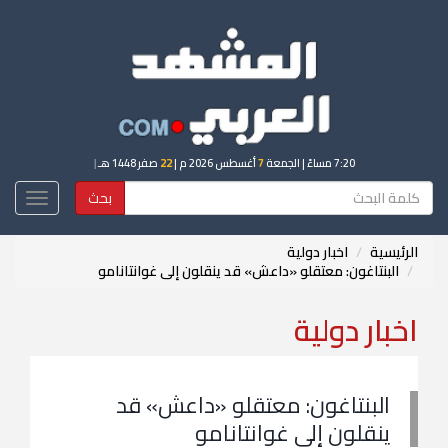
7:20 مساءً
| الجمعة
7
أغسطس 2026 م |
22
صفر 1448 هـ
|
بحث
Toggle
igation
الرئيسية
اخبار دولية
البنتاغون: معتقلو «داعش» قد ينقلون إلى غوانتانامو
اخبار دولية
البنتاغون: معتقلو «داعش» قد
ينقلون إلى غوانتانامو