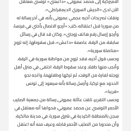
الأميركية إلى محمد عمرونى، «داعشي» تونسي معتقل
الآن لدى «الجيش السوري الديمقراطي».
ونقلت تصريحات أخيه عجمي عمرونى بأنه، في آخر رسالة له
من سوريا قبل اعتقاله، كتب: «أرجو الاتصال بأختي في فرنسا،
وأرجو إرسال رقم هاتف زوجتي». وكان قد قال في رسائل
سابقة، من الرقة، عاصمة «داعش»، قبل سقوطها، إنه تزوج
«مناضلة سورية».
وحسب قول أخيه، فقد تزوج من مواطنة سورية في الرقة،
وأنجب منها طفلا. وعند سقوط الرقة، اختفى في منزل أهل
زوجته لفترة من الوقت، ثم تركها وطفلهما، واتجه نحو
الحدود مع تركيا، وأرسل رسالة بأنه سيعود إلى تونس
«قريبا».
وحسب التقرير، تلقت عائلة عمرونى رسالة من جمعية الصليب
الأحمر التونسي عن محمد عمروني، فحواها أنه معتقل في
سجن بالمنطقة الكردية في شرق سوريا، في مدينة مالكية،
وأن مندوبا من الصليب الأحمر قابله، وعرف منه أنه اعتقل