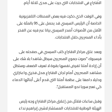
الاقتراع في الانتخابات التي جرت على مدى ثلاثة أيام.
وفي الوقت الذي ذكرت فيه بعض المحطات التلفزيونية
الخاصة أن الرئيس السيسي قد يحصل على 95 بالمئة على
الأقل من الأصوات أصدر السيسي بيانا عبر فيه عن الفخر
بأداء المصريين خلال الانتخابات
.
وبعد غلق مراكز الاقتراع كتب السيسي في صفحته على
فيسبوك "صوت جموع المصريين سيظل شاهدا بلا شك على
أن إرادة أمتنا تفرض نفسها بقوة لا تعرف الضعف وستظل
مشاهد المصريين أمام لجان الاقتراع محل فخري واعتزازي
ودليلا دامغا على عظمة أمتنا التي قدم أغلى أبنائها الدماء
كي نعبر سويا نحو المستقبل
".
وقبل ساعات قلائل من إغلاق مراكز الاقتراع وجه رئيس
الهيئة الوطنية للانتخابات المستشار لاشين إبراهيم نداء