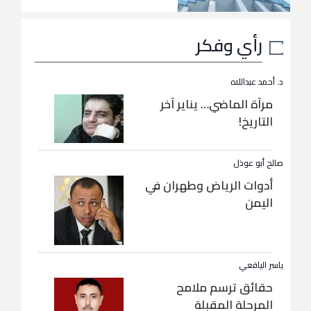
رأي وفكر
د. أحمد عبداللاه
مرآة الماضي… يناير آخر
التاريخ!
صالح أبو عوذل
أدوات الرياض وطهران في
اليمن
ياسر اليافعي
حقائق ترسم ملامح
المرحلة المقبلة