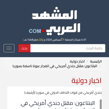
4:51 مساءً
| الجمعة
7
أغسطس 2026 م |
22
صفر 1448 هـ
|
بحث
Toggle
igation
الرئيسية
اخبار دولية
البنتاغون: مقتل جندي أمريكي في انفجار عبوة ناسفة بسوريا
اخبار دولية
جندي أمريكي من قوات التحالف الدولي في سوريا (أرشيف)
البنتاغون: مقتل جندي أمريكي في