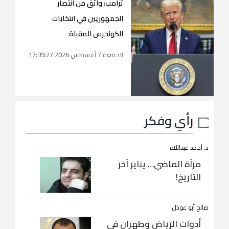
ترامب: واثق من انتصار
الجمهوريين في انتخابات
الكونجرس المقبلة
الجمعة 7 أغسطس 2026 17:39:27
رأي وفكر
د. أحمد عبداللاه
مرآة الماضي… يناير آخر
التاريخ!
صالح أبو عوذل
أدوات الرياض وطهران في