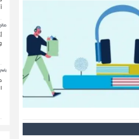
آ
صالح
أ
و
ياسر
ح
ا