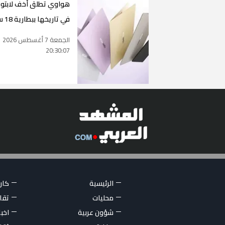
هواوي تطلق أخف لابتو
في تاريخها ببطارية 18 ساعة
الجمعة 7 أغسطس 2026
20:30:07
الرئيسية
كاري
محليات
تقار
شؤون عربية
اخبا