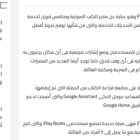
أطلقت شركة جوجل فى يناير الماضى Play Books وهو عبارة عن متجر للكتب الصوتية ومنافس قوى لخدمة
ا
وعة من التحديثات للخدمة، والتى من شأنها توفير تجربة أفضل
ف
ح
G الهندى، فيمكن الآن للمستخدمين وضع إشارات مرجعية فى أى مكان يرغبون به
ليه فى أى وقت لاحق، كما توجد أيضا العديد من المميزات
ا
ا
و
للمستخدمين القدرة على متابعة قراءة الكتاب من الجملة التى تم إيقافها
بشكل مؤقت، كما وفر التحديث ميزة Routines لمساعد جوجل الذكى Google Assistant والتى أصبحت تدعم
Googl.
ا
ح
وفيما يتعلق بميزة مكتبة العائلة Family Library، فهى ميزة جديدة لجميع مستخدمى Play Books، والتى تتيح
(
لى 5 أفراد من العائلة.