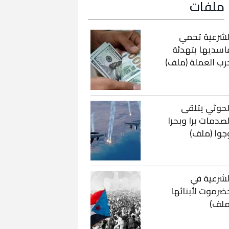
ملفات
لشرعية تحمي
اسديها بتهدئة
رب العملة (ملف)
لحوثي يتلقى
لصدمات برا وبحرا
جوا (ملف)
لشرعية في
ضرموت لأبنائها
ملف)