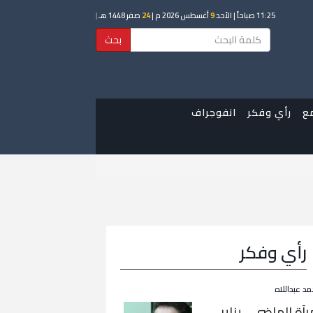
11:25 صباحاً
| الأحد
9
أغسطس 2026 م |
24
صفر 1448 هـ
|
بحث
ع
رأي وفكر
انفوجراف
رأي وفكر
مد عبداللاه
رآة الماضي… يناير