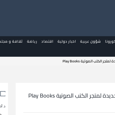
ورونا
شؤون عربية
اخبار دولية
اقتصاد
رياضة
ثقافة و مجتم
الكتب الصوتية Play Books
جر الكتب الصوتية Play Books
د. أح
م