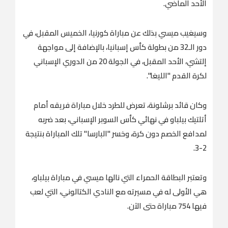
الأحد الماضي.
وسيغيب ميسي بذلك عن مباراة كورنيا، الخميس المقبل، في
دور الـ32 من بطولة كأس إسبانيا، بالإضافة إلى مواجهة
إلتشي، الأحد المقبل، في الجولة 20 من الدوري الإسباني
لكرة القدم "الليغا".
وكان قائد برشلونة، تعرض للطرد خلال مباراة فريقه أمام
أتلتيك بيلباو في نهائي كأس السوبر الإسباني، بعد ضربه
لمدافع الخصم دون كرة، وخسر "البارسا" تلك المباراة بنتيجة
2-3.
وتعتبر البطاقة الحمراء التي نالها ميسي في مباراة بيلباو،
هي الأولى له في مسيرته مع النادي الكتالوني، التي لعب
فيها 754 مباراة حتى الآن.