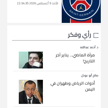
الأحد 9 أغسطس 2026 22:34:35
رأي وفكر
د. أحمد عبداللاه
مرآة الماضي… يناير آخر
التاريخ!
صالح أبو عوذل
أدوات الرياض وطهران في
اليمن