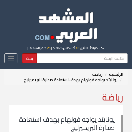
5:52 صباحاً
| الاثنين
10
أغسطس 2026 م |
25
صفر 1448 هـ
|
بحث
Toggle
igation
الرئيسية
رياضة
يونايتد يواجه فولهام بهدف استعادة صدارة البريميرليج
رياضة
يونايتد يواجه فولهام بهدف استعادة
صدارة البريميرليج