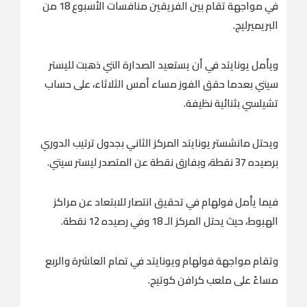
في مواجهة تقام بين الفريقين منافسات الأسبوع 18 من
البريميرليج.
ويأمل يونايتد في أن يستعيد الصدارة التي ذهبت لليستر
سيتي بعدما حقق الفوز مساء أمس الثلاثاء، على حساب
تشيلسي بثنائية نظيفة.
ويحتل مانشستر يونايتد المركز الثاني بجدول ترتيب الدوري
برصيده 37 نقطة، وبفارق نقطة عن المتصدر ليستر سيتي.
فيما يأمل فولهام في تحقيق انتصار للابتعاد عن مراكز
الهبوط، حيث يحتل المركز الـ 18 وفي رصيده 12 نقطة.
وتقام مواجهة فولهام ويونايتد في تمام العاشرة والربع
مساءً على ملعب كرافن كوتيج.