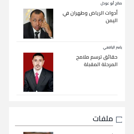
صالح أبو عوذل
أدوات الرياض وطهران في
اليمن
ياسر اليافعي
حقائق ترسم ملامح
المرحلة المقبلة
ملفات