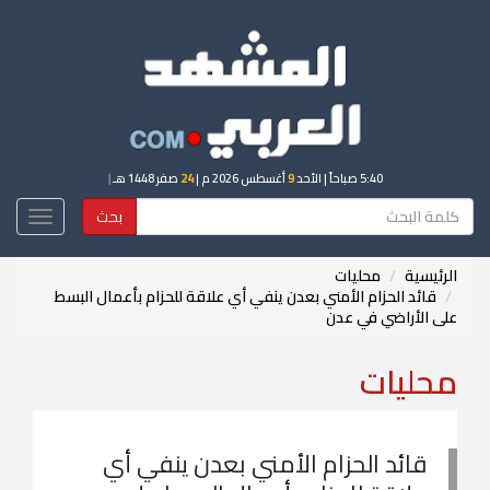
5:40 صباحاً
| الأحد
9
أغسطس 2026 م |
24
صفر 1448 هـ
|
بحث
Toggle
igation
الرئيسية
محليات
قائد الحزام الأمني بعدن ينفي أي علاقة للحزام بأعمال البسط
على الأراضي في عدن
محليات
قائد الحزام الأمني بعدن ينفي أي