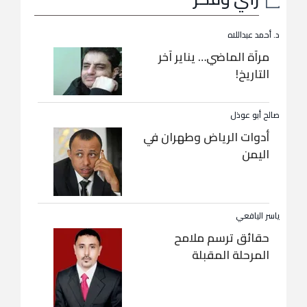
د. أحمد عبداللاه
مرآة الماضي… يناير آخر
التاريخ!
صالح أبو عوذل
أدوات الرياض وطهران في
اليمن
ياسر اليافعي
حقائق ترسم ملامح
المرحلة المقبلة