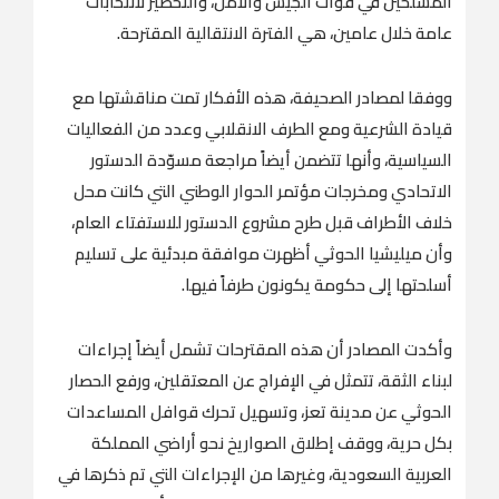
المسلحين في قوات الجيش والأمن، والتحضير لانتخابات
عامة خلال عامين، هي الفترة الانتقالية المقترحة.
ووفقا لمصادر الصحيفة، هذه الأفكار تمت مناقشتها مع
قيادة الشرعية ومع الطرف الانقلابي وعدد من الفعاليات
السياسية، وأنها تتضمن أيضاً مراجعة مسوّدة الدستور
الاتحادي ومخرجات مؤتمر الحوار الوطني التي كانت محل
خلاف الأطراف قبل طرح مشروع الدستور للاستفتاء العام،
وأن ميليشيا الحوثي أظهرت موافقة مبدئية على تسليم
أسلحتها إلى حكومة يكونون طرفاً فيها.
وأكدت المصادر أن هذه المقترحات تشمل أيضاً إجراءات
لبناء الثقة، تتمثل في الإفراج عن المعتقلين، ورفع الحصار
الحوثي عن مدينة تعز، وتسهيل تحرك قوافل المساعدات
بكل حرية، ووقف إطلاق الصواريخ نحو أراضي المملكة
العربية السعودية، وغيرها من الإجراءات التي تم ذكرها في