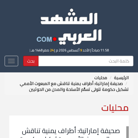
11:58 صباحاً
| الأحد
9
أغسطس 2026 م |
24
صفر 1448 هـ
|
بحث
Toggle
igation
الرئيسية
محليات
صحيفة إماراتية: أطراف يمنية تناقش مع المبعوث الأممي
تشكيل حكومة تتولى تسلُّم الأسلحة والمدن من الحوثيين
محليات
صحيفة إماراتية: أطراف يمنية تناقش