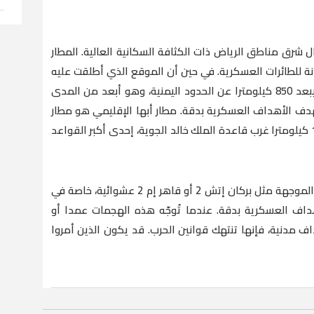
د حوالي 35 كيلومترا شمال شرق مناطق الرياض ذات الكثافة السكانية العالية. المطار
 للطائرات العسكرية. في حين أن الموقع الذي أطلقت عليه
قوات الحوثي الصاروخ غير واضح، فإن المطار يبعد 850 كيلومترا عن الحدود اليمنية، وهو أبعد من المدى
ه لصاروخ بركان إتش 2 أن يستهدف الأهداف العسكرية بدقة. مطار أبها الإقليمي هو مطار
مدني على بعد 110 كيلومترات من الحدود و15 كيلومترا غرب قاعدة الملك خالد الجوية، إحدى أكبر القواعد
غالبا ما تكون هجمات الصواريخ البالستية غير الموجهة مثل بركان إتش 2 أو قاهر إم 2 عشوائية، خاصة في
داف العسكرية بدقة. عندما تُوجّه هذه الهجمات عمدا أو
 مدنية، فإنها تنتهك قوانين الحرب. قد يكون الذين أمروا