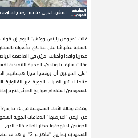
المشهد العربي / قسم الرصد والمتابعة :
قالت "هيومن رايتس ووتش" اليوم إن قوات ال
مصريا وافدا وأصابت آخريْن في العاصمة الرياض،
وقالت سارة ليا ويتسن، المديرة التنفيذية 
"على الحوثيين أن يوقفوا فورا هجماتهم الص
مثلما لا تبرر الغارات الجوية غير القانونية
للسعوديين استخدام صواريخ الحوثي لتبرير إعاق
من اليمن "اعترضتها" الدفاعات الجوية السعو