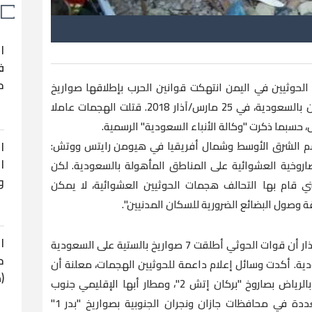
ا
ف
ح
حوثيين في اليمن انتهكت قوانين الحرب بإطلاقها صواريخ
بالستية عشوائيا على مناطق مأهولة بالسكان بالسعودية، في 25 مارس/آذار 2018. قتلت الهجمات عاملا
 حسبما ذكرت "وكالة الأنباء السعودية" الرسمية.
ا
لقسم الشرق الأوسط وشمال أفريقيا في هيومن رايتس ووتش:
ا
اروخية العشوائية على المناطق المأهولة بالسعودية. لكن
و
 التي قام بها التحالف هجمات الحوثيين العشوائية، لا يمكن
ة وصول البضائع الضرورية للسكان المدنيين".
ا
وذكرت وكالة الأنباء السعودية في 26 مارس/آذار أن قوات الحوثي أطلقت 7 صواريخ بالستية على السعودية
ح
دية. أكدت وسائل إعلام داعمة للحوثيين الهجمات، معلنة أن
(
الحوثيين استهدفوا مطار الملك خالد الدولي بالرياض بصاروخ "بركان إتش 2"، ومطار أبها الإقليمي جنوب
السعودية بصاروخ "قاهر م 2"، وأهداف متعددة في محافظات جازان ونجران الجنوبية بصواريخ "بدر 1"