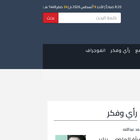
8:20 صباحاً
| الأحد
9
أغسطس 2026 م |
24
صفر 1448 هـ
|
بحث
ع
رأي وفكر
انفوجراف
رأي وفكر
مد عبداللاه
رآة الماضي… يناير