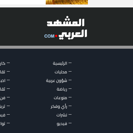
الرئيسية
كاري
محليات
تقار
شؤون عربية
اخبا
رياضة
ثقا
منوعات
فن
رأي وفكر
تري
نشرات
فيد
فيديو
توا