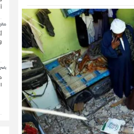
آ
صالح
أ
و
ياسر
ح
ا