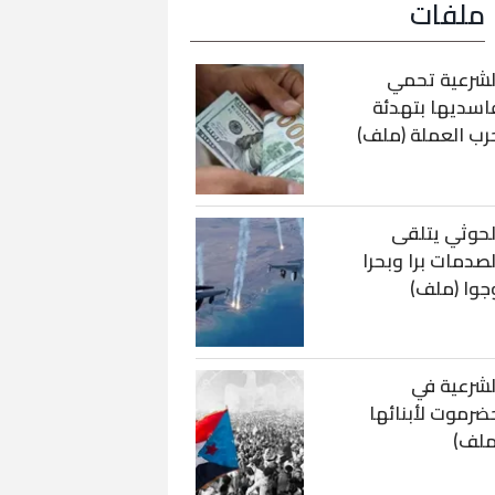
ملفات
لشرعية تحمي
اسديها بتهدئة
رب العملة (ملف)
لحوثي يتلقى
لصدمات برا وبحرا
جوا (ملف)
لشرعية في
ضرموت لأبنائها
ملف)