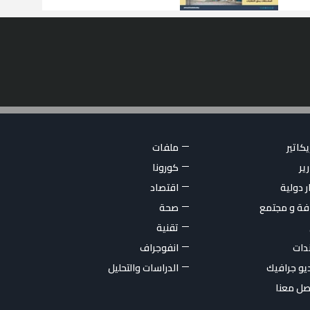
كاتير
ملفات
ير
كورونا
ر دولية
اقتصاد
فة و مجتمع
صحة
تقنية
ندات
انفوجراف
يو جرافيك
الدراسات والتحليل
صل معنا