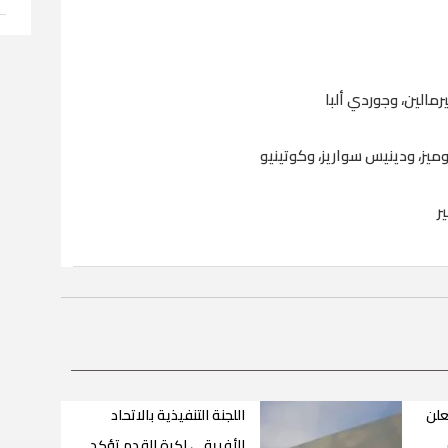
رمالين، وجوردي ألبا
جوميز، ودينيس سواريز، وكوتينيو
ر
علن
اللجنة التنفيذية بالاتحاد
الأفريقي لكرة القدم تؤكد