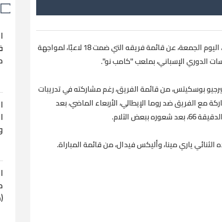
ا
كشف إرنستو فالفيردي، المدير الفني لبرشلونة، اليوم الجمعة، عن قائمة فريقه التي ضمت 18 لاعبًا، لمواجهة
ف
ح
رجيو بوسكيتس، من قائمة الفريق، رغم مشاركته في تدريبات
اركة مع الفريق ضد روما الإيطالي، الأربعاء الماضي، بعد
ا
ا
ببعض الآلام.
و
لثنائي ياري مينا، وأليكس فيدال، من قائمة المباراة.
ا
ح
(