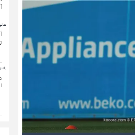
آ
صالح
أ
و
ياسر
ح
ا