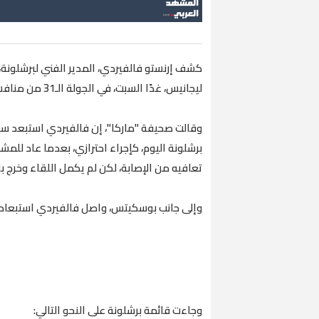
ليجانيس، غدًا السبت، في الجولة الـ31 من منافسات الدوري الإسباني، بملعب "كامب نو".
وقالت صحيفة "ماركا"، إن فالفيردي استبعد سي
برشلونة اليوم، كإجراء احترازي، بعدما عاد للمش
تعافيه من الإصابة، لكن لم يكمل اللقاء وخرج بالدقيقة 66، بعد شعوره 
وإلى جانب بوسكيتس، واصل فالفيردي استبعاده ا
وجاءت قائمة برشلونة على النحو التالي: