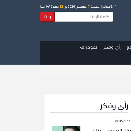
3:11 صباحاً
| الجمعة
7
أغسطس 2026 م |
22
صفر 1448 هـ
|
بحث
ع
رأي وفكر
انفوجراف
رأي وفكر
مد عبداللاه
رآة الماضي… يناير