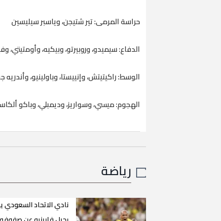
حراسة المرمى: تير شتيجن، وياسبر سيليسين
الدفاع: سيميدو، وروبيرتو، وبيكيه، وأومتيتي، وفي
الوسط: راكيتيتش، وإنييستا، وباولينيو، وأندريه 
الهجوم: ميسي، وسواريز، وديمبلي، وباكو ألكاسي
رياضة
نادي الاتحاد السعودي ي
رحيل فابينيو عن صفوفه