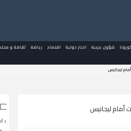
ورونا
شؤون عربية
اخبار دولية
اقتصاد
رياضة
ثقافة و مجتم
أمام ليجانيس
ت أمام ليجانيس
د. أح
م