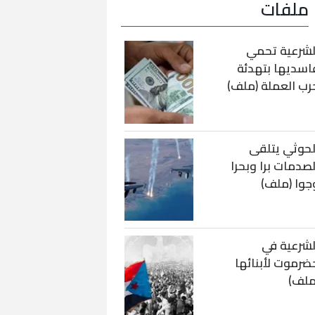
ملفات
لشرعية تحمي
اسديها بتهدئة
رب العملة (ملف)
لحوثي يتلقى
لصدمات برا وبحرا
جوا (ملف)
لشرعية في
ضرموت لأبنائها
ملف)