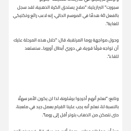
سبورت" البرازيلية: "صلاح يستحق الكرة الذهبية، لقد سجل
بالفعل 40 هدفًا في الموسم الحالي، إنه لاعب رائع وتكتيكي
للغاية".
وحول مواجهة روما المرتقبة، قال: "خلال هذه المرحلة عليك
أن تواجه فرقًا قوية، في دوري أبطال أوروبا.. سنستعد
للقاء".
وتابع: "نعلم أنهم أخرجوا برشلونة، لذا لن يكون الأمر سهلًا
بالنسبة لنا، نعلم أنه يجب علينا القيام بعمل جيد في ملعبنا،
حتى نتمكن من الذهاب بتوتر أقل إلى روما".