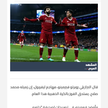
قال البرازيلي روبرتو فيرمينو، مهاجم ليفربول، إن زميله محمد
صلاح، يستحق الفوز بالكرة الذهبية هذا العام.
وأوضح فيرمينو، في تصريحات لصحيفة "جلوبو