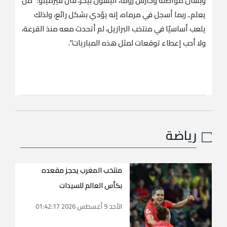
وبشأن مواطنه وحارس روما، أليسون بيكر، قال فيرمينو: "من
يعلم.. ربما أسجل في مرماه، إنه يؤدي بشكل رائع، ولذلك
يلعب أساسيًا في منتخب البرازيل، لم أتحدث معه منذ القرعة،
ولا أحب إعطاء توقعات لمثل هذه المباريات".
رياضة
منتخب المغرب يحجز مقعده
بكأس العالم للسيدات
الأحد 9 أغسطس 2026 01:42:17