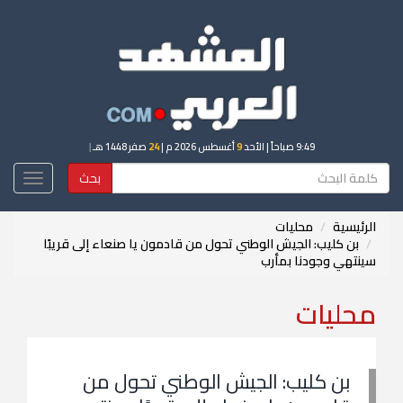
9:49 صباحاً
| الأحد
9
أغسطس 2026 م |
24
صفر 1448 هـ
|
بحث
Toggle
igation
الرئيسية
محليات
بن كليب: الجيش الوطني تحول من قادمون يا صنعاء إلى قريبًا
سينتهي وجودنا بمأرب
محليات
بن كليب: الجيش الوطني تحول من