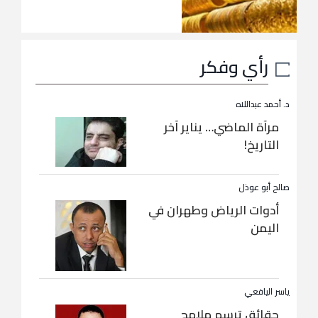
رأي وفكر
د. أحمد عبداللاه
مرآة الماضي… يناير آخر
التاريخ!
صالح أبو عوذل
أدوات الرياض وطهران في
اليمن
ياسر اليافعي
حقائق ترسم ملامح