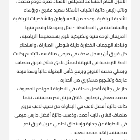
الأمين العام المساعد للمجلس الأستاذ حمزة خودم محمد ،
ونائب رئيس دائرة الشباب الأستاذ سعيد عفري ، ورؤساء
الأندية الرياضية ، وعدد من المسؤولين والشخصيات الرياضية
والاجتماعية في المحافظة - بكل وعودها وقدم فيها
الفريقان لوحة فنية وتكتيكية تليق بسمعتهما الرياضية ،
وتبادلا الهجمات الخطيرة طيلة شوطي المباراة ، واستطاع
كل فريق أن يسجل هدف في مرمى منافسه ، لتبتسم ركلات
الحظ الترجيحية في النهاية لممثل نادي قشن فريق منصاف
ويعتلي منصة التتويج ويرفع كأس البطولة عالياً وسط فرحة
عارمة وتشجيع هستيري من أنصاره .
حاز على جائزة أفضل هداف في البطولة المهاجم المعروف
محمد معطي برصلوح ، كابتن فريق نصر محيفيف ، بينما
كانت جائزة أفضل لاعب في البطولة من نصيب لاعب فريق
منصاف قشن ، ثابت أحمد ، وذهبت جائزة أفضل حارس مرمى
في البطولة عن جدارة وإستحاق لحامي عرين فريق نصر
محيفيف، زاهد محمد سعيد .