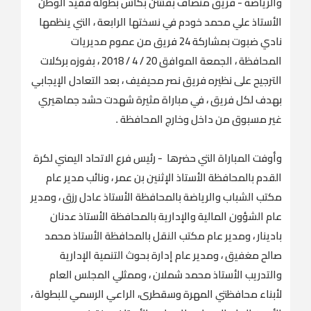
والرياضة - فريق منصاف بقشن بكأس بطولة فقيد الوطن
الأستاذ علي محمد خودم في نسختها الرابعة ، التي ينظمها
نادي ضبوت بمشاركة 24 فريق من عموم مديريات
المحافظة ، الجمعة الموافق 20 / 4 / 2018 ، بفوزه بركلات
الترجيح على نظيره فريق نصر محيفيف ، بعد التعادل الإيجابي
بهدف لكل فريق ، في مباراة مثيرة شهدت حشد جماهيري
غير مسبوق من داخل وخارج المحافظة .
وأوفت المباراة التي حضرها - رئيس فرع الاتحاد اليمني لكرة
القدم بالمحافظة الأستاذ الإثنين بن عمر ، ونائب مدير عام
مكتب الشباب والرياضة بالمحافظة الأستاذ عادل رزق ، ومدير
عام الشؤون المالية والإدارية بالمحافظة الأستاذ عدنان
بادينار ، ومدير عام مكتب النقل بالمحافظة الأستاذ محمد
صالح مغفيق ، ومدير عام إدارة بحوث التنمية الإدارية
والتدريب الأستاذ محمد شملان ، وممثلي المجلس العام
لأبناء محافظتي المهرة وسقطرى، الراعي الرسمي للبطولة ،