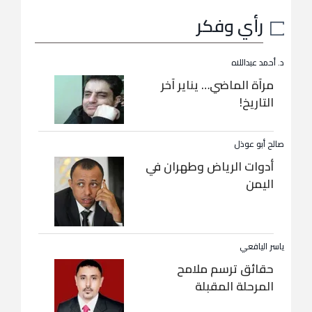
رأي وفكر
د. أحمد عبداللاه
مرآة الماضي… يناير آخر
التاريخ!
صالح أبو عوذل
أدوات الرياض وطهران في
اليمن
ياسر اليافعي
حقائق ترسم ملامح
المرحلة المقبلة