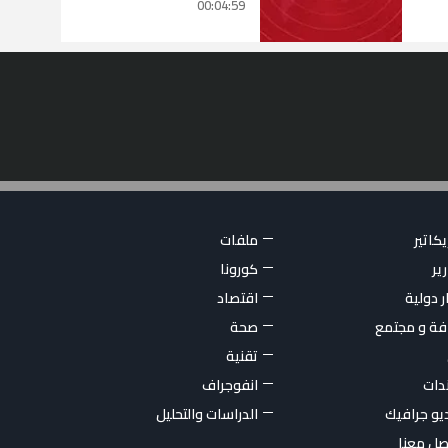
00:04:59
كاتير
ملفات
ير
كورونا
ر دولية
اقتصاد
فة و مجتمع
صحة
تقنية
ندات
انفوجراف
يو جرافيك
الدراسات والتحليل
صل معنا