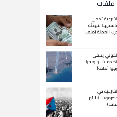
ملفات
لشرعية تحمي
اسديها بتهدئة
رب العملة (ملف)
لحوثي يتلقى
لصدمات برا وبحرا
جوا (ملف)
لشرعية في
ضرموت لأبنائها
ملف)