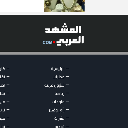
الرئيسية
كاري
محليات
تقار
شؤون عربية
اخبا
رياضة
ثقا
منوعات
فن
رأي وفكر
تري
نشرات
فيد
فيديو
توا