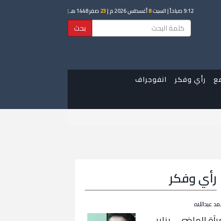
9:12 صباحاً
| السبت
8
أغسطس 2026 م |
23
صفر 1448 هـ
|
بحث
ع
رأي وفكر
انفوجراف
رأي وفكر
مد عبداللاه
رآة الماضي… يناير