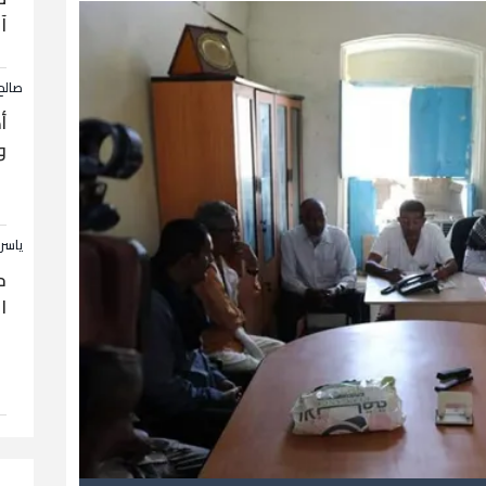
آ
صالح
أ
و
ياسر
ح
ا