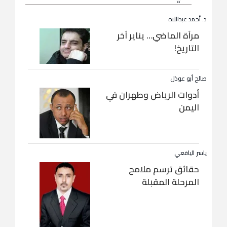
د. أحمد عبداللاه
مرآة الماضي… يناير آخر
التاريخ!
صالح أبو عوذل
أدوات الرياض وطهران في
اليمن
ياسر اليافعي
حقائق ترسم ملامح
المرحلة المقبلة