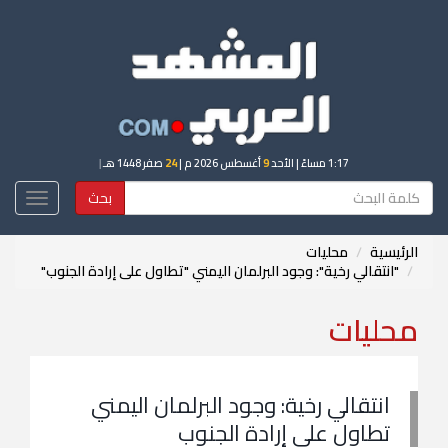
1:17 مساءً
| الأحد
9
أغسطس 2026 م |
24
صفر 1448 هـ
|
بحث
Toggle
igation
الرئيسية
محليات
"انتقالي رخية": وجود البرلمان اليمني "تطاول على إرادة الجنوب"
محليات
انتقالي رخية: وجود البرلمان اليمني
تطاول على إرادة الجنوب