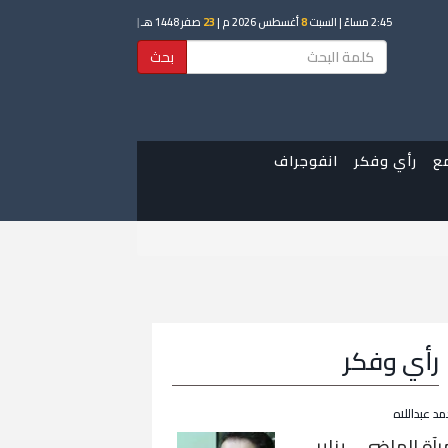
2:45 مساءً
| السبت
8
أغسطس 2026 م |
23
صفر 1448 هـ
|
بحث
ع
رأي وفكر
انفوجراف
رأي وفكر
مد عبداللاه
رآة الماضي… يناير