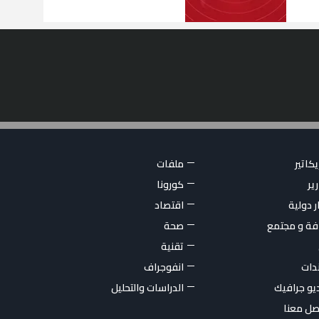
كاتير
ملفات
ير
كورونا
ر دولية
اقتصاد
فة و مجتمع
صحة
تقنية
ندات
انفوجراف
يو جرافيك
الدراسات والتحليل
صل معنا