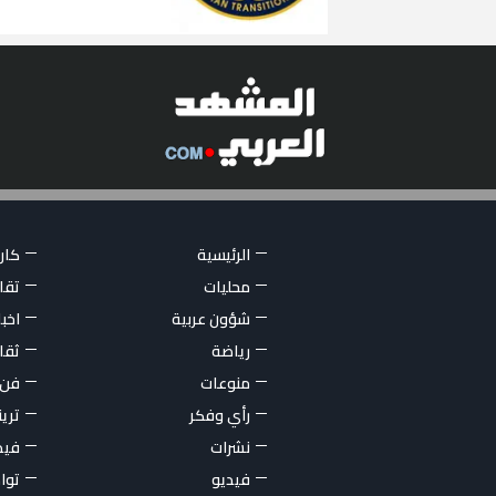
الرئيسية
كاري
محليات
تقار
شؤون عربية
اخبا
رياضة
ثقا
منوعات
فن
رأي وفكر
تري
نشرات
فيد
فيديو
توا