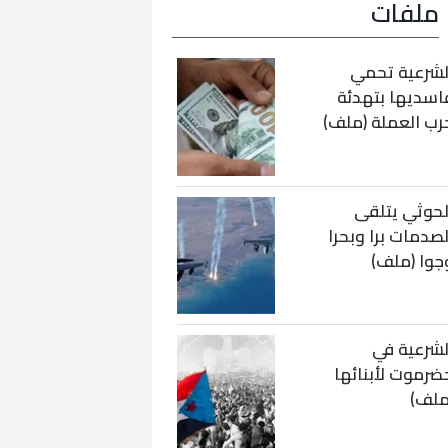
ملفات
لشرعية تحمي
اسديها بتهدئة
رب العملة (ملف)
لحوثي يتلقى
لصدمات برا وبحرا
جوا (ملف)
لشرعية في
ضرموت لأبنائها
ملف)