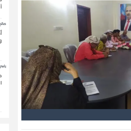
آ
صالح
أ
و
ياسر
ح
ا