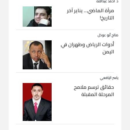
د. أحمد عبداللاه
مرآة الماضي… يناير آخر
التاريخ!
صالح أبو عوذل
أدوات الرياض وطهران في
اليمن
ياسر اليافعي
حقائق ترسم ملامح
المرحلة المقبلة