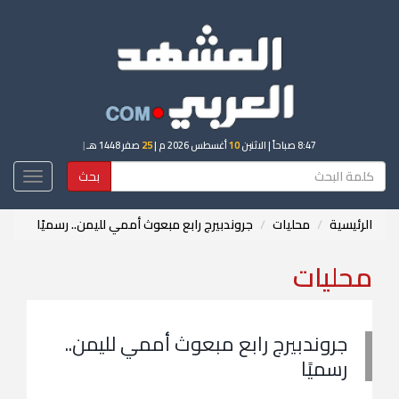
8:47 صباحاً
| الاثنين
10
أغسطس 2026 م |
25
صفر 1448 هـ
|
بحث
Toggle
igation
الرئيسية
محليات
جروندبيرج رابع مبعوث أممي لليمن.. رسميًا
محليات
جروندبيرج رابع مبعوث أممي لليمن..
رسميًا