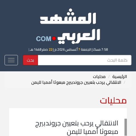
7:58 مساءً
| الجمعة
7
أغسطس 2026 م |
22
صفر 1448 هـ
|
بحث
Toggle
igation
الرئيسية
محليات
الانتقالي يرحب بتعيين جروندبيرج مبعوثا أمميا لليمن
محليات
الانتقالي يرحب بتعيين جروندبيرج
مبعوثا أمميا لليمن