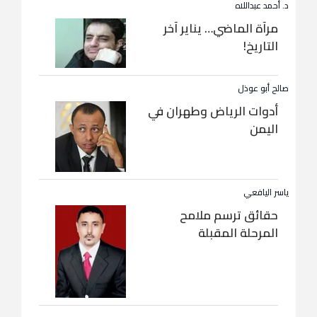
د. أحمد عبداللاه
مرآة الماضي… يناير آخر
التاريخ!
صالح أبو عوذل
أدوات الرياض وطهران في
اليمن
ياسر اليافعي
حقائق ترسم ملامح
المرحلة المقبلة