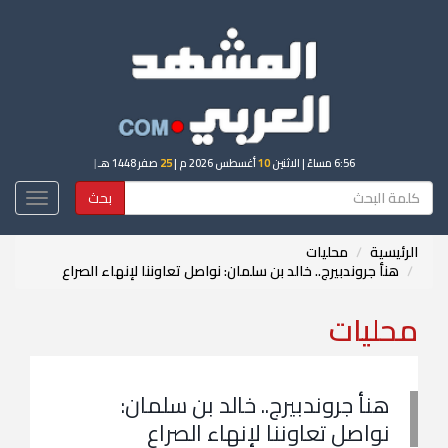
6:56 مساءً
| الاثنين
10
أغسطس 2026 م |
25
صفر 1448 هـ
|
بحث
Toggle
igation
الرئيسية
محليات
هنأ جروندبيرج.. خالد بن سلمان: نواصل تعاوننا لإنهاء الصراع
محليات
هنأ جروندبيرج.. خالد بن سلمان:
نواصل تعاوننا لإنهاء الصراع