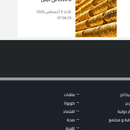
الأحد 9 أغسطس 2026
07:56:29
كاتير
ملفات
ير
كورونا
ر دولية
اقتصاد
فة و مجتمع
صحة
تقنية