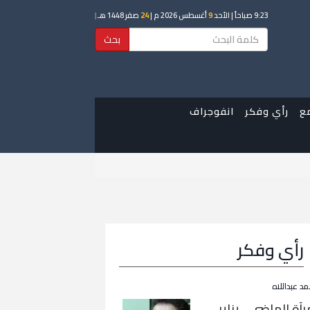
9:23 صباحاً
| الأحد
9
أغسطس 2026 م |
24
صفر 1448 هـ
|
بحث
ع
رأي وفكر
انفوجراف
رأي وفكر
مد عبداللاه
رآة الماضي… يناير