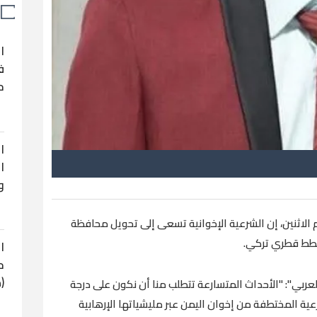
ا
ف
ح
ا
ا
و
الاثنين، إن الشرعية الإخوانية تسعى إلى تحويل محافظة
خطط قطري تركي.
ا
ح
(
عربي": "الأحداث المتسارعة تتطلب منا أن نكون على درجة
عية المختطفة من إخوان اليمن عبر مليشياتها الإرهابية