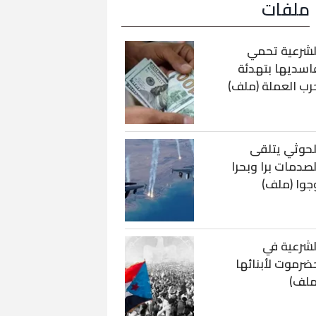
ملفات
لشرعية تحمي
اسديها بتهدئة
رب العملة (ملف)
لحوثي يتلقى
لصدمات برا وبحرا
جوا (ملف)
لشرعية في
ضرموت لأبنائها
ملف)