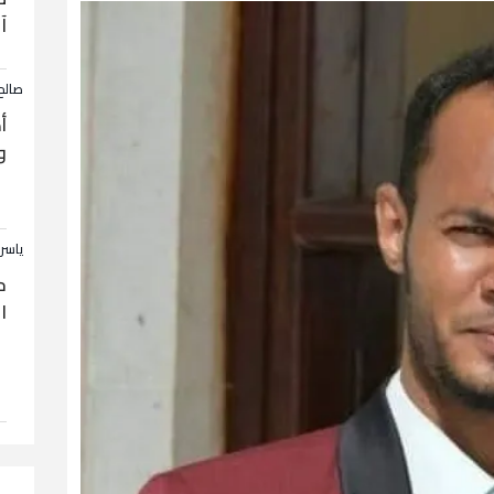
آ
صالح
أ
و
ياسر
ح
ا