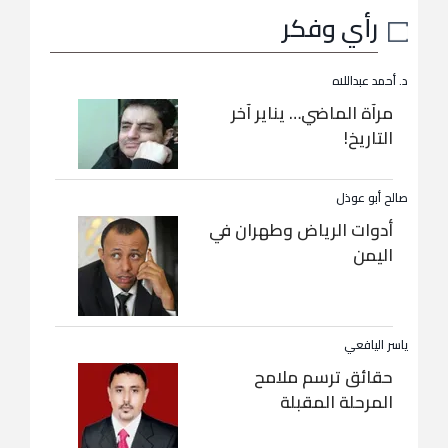
رأي وفكر
د. أحمد عبداللاه
مرآة الماضي… يناير آخر
التاريخ!
صالح أبو عوذل
أدوات الرياض وطهران في
اليمن
ياسر اليافعي
حقائق ترسم ملامح
المرحلة المقبلة