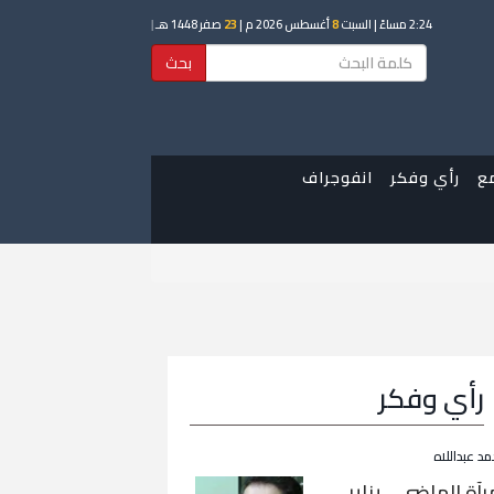
2:24 مساءً
| السبت
8
أغسطس 2026 م |
23
صفر 1448 هـ
|
بحث
ع
رأي وفكر
انفوجراف
رأي وفكر
مد عبداللاه
رآة الماضي… يناير