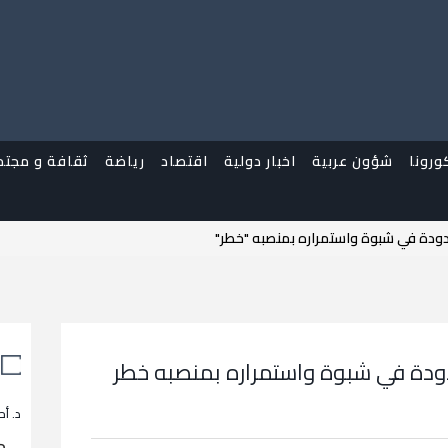
ورونا
شؤون عربية
اخبار دولية
اقتصاد
رياضة
ثقافة و مجتم
دودة في شبوة واستمراره بمنصبه "خطر"
دودة في شبوة واستمراره بمنصبه خطر
د. أح
م