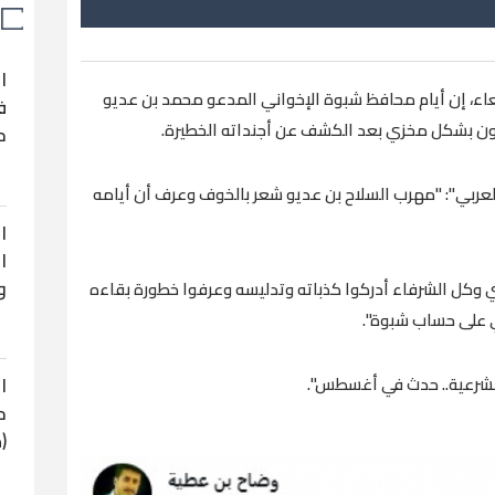
ا
عاء، إن أيام محافظ شبوة الإخواني المدعو محمد بن عديو
ف
ون بشكل مخزي بعد الكشف عن أجنداته الخطيرة.
ح
لعربي": "مهرب السلاح بن عديو شعر بالخوف وعرف أن أيامه
ا
ا
و
وكل الشرفاء أدركوا كذباته وتدليسه وعرفوا خطورة بقاءه
ي على حساب شبوة".
ا
الشرعية.. حدث في أغسطس".
ح
(