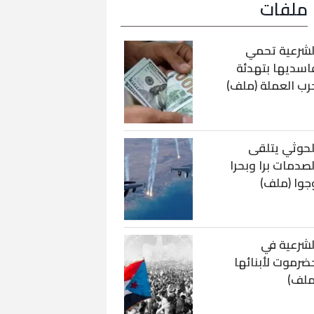
ملفات
لشرعية تحمي
اسديها بتهدئة
رب العملة (ملف)
لحوثي يتلقى
لصدمات برا وبحرا
جوا (ملف)
لشرعية في
ضرموت لأبنائها
ملف)