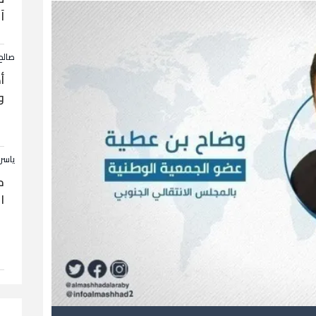
آ
صالح
أ
و
ياسر
ح
ا