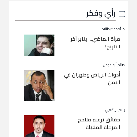
رأي وفكر
د. أحمد عبداللاه
مرآة الماضي… يناير آخر
التاريخ!
صالح أبو عوذل
أدوات الرياض وطهران في
اليمن
ياسر اليافعي
حقائق ترسم ملامح
المرحلة المقبلة