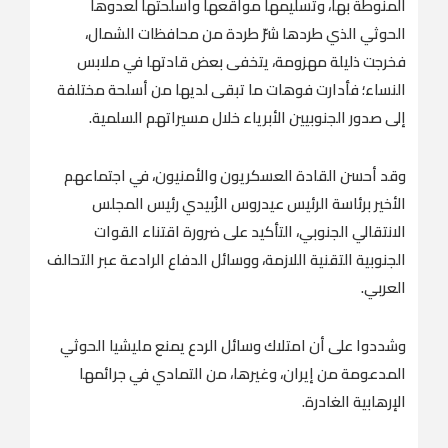
المنوطة بها، وتسليمها مواقعها وأسلحتها لعدوها
الحوثي الذي طردها شرّ طردة من محافظات الشمال،
فخرجت ذليلة مهزومة، يتخفى بعض قادتها في ملابس
النساء؛ فأدارت فوهات ما تبقى لديها من أسلحة مختلفة
إلى صدور الجنوبيين الأبرياء خلال مسيراتهم السلمية.
وقد أحسن القادة العسكريون والأمنيون، في اجتماعهم
الأخير برئاسة الرئيس عيدروس الزُبيدي رئيس المجلس
الانتقالي الجنوبي، التأكيد على ضرورة اقتناء القوات
الجنوبية التقنية اللازمة، ووسائل الدفاع الرادعة عبر التحالف
العربي.
وشددوا على أن امتلاك وسائل الردع يمنع مليشيا الحوثي
المدعومة من إيران، وغيرها، من التمادي في جرائمها
الإرهابية الغادرة.