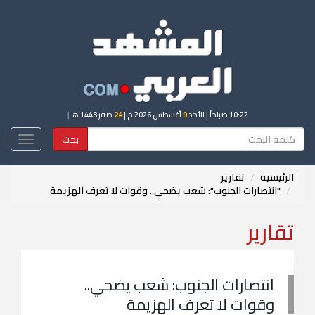
10:22 صباحاً
| الأحد
9
أغسطس 2026 م |
24
صفر 1448 هـ
|
بحث
Toggle
igation
الرئيسية
تقارير
"انتصارات الجنوب": شعب يضحي.. وقوات لا تعرف الهزيمة
تقارير
انتصارات الجنوب: شعب يضحي..
وقوات لا تعرف الهزيمة