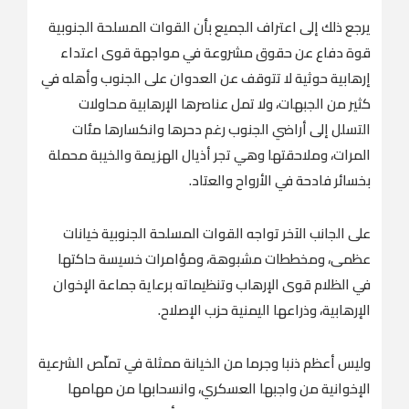
يرجع ذلك إلى اعتراف الجميع بأن القوات المسلحة الجنوبية
قوة دفاع عن حقوق مشروعة في مواجهة قوى اعتداء
إرهابية حوثية لا تتوقف عن العدوان على الجنوب وأهله في
كثير من الجبهات، ولا تمل عناصرها الإرهابية محاولات
التسلل إلى أراضي الجنوب رغم دحرها وانكسارها مئات
المرات، وملاحقتها وهي تجر أذيال الهزيمة والخيبة محملة
بخسائر فادحة في الأرواح والعتاد.
على الجانب الآخر تواجه القوات المسلحة الجنوبية خيانات
عظمى، ومخططات مشبوهة، ومؤامرات خسيسة حاكتها
في الظلام قوى الإرهاب وتنظيماته برعاية جماعة الإخوان
الإرهابية، وذراعها اليمنية حزب الإصلاح.
وليس أعظم ذنبا وجرما من الخيانة ممثلة في تملّص الشرعية
الإخوانية من واجبها العسكري، وانسحابها من مهامها