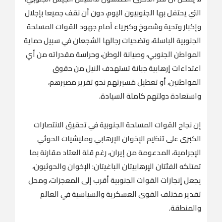
التي يحتفل بها الجنوبيون اليوم، دون أن نقف جميعا بإجلال
وإكبار وتحية وشموخ وكبرياء أمام جهود القوات المسلحة
الجنوبية الباسلة، وتضحيات رجالها الشجعان في سبيل حماية
المواطن الجنوبي، وصيانة الوطن، وحراسة مقدراته من أي
اعتداءات إرهابية جبانة تستهدف النيل من حقوق
المواطنين، أو تعطيل مَسيرتهم نحو تقرير مصيرهم،
واستعادة دولتهم كاملة السيادة.
إن نجاح القوات المسلحة الجنوبية في تحقيق الانتصارات
الكبرى على تنظيم الإخوان الإرهابي ومليشيات الحوثي
الإجرامية، المدعومة من إيران، رغم قلة العتاد مقارنة بما
تمتلكه الفئتان الإرهابيتان الباغيتان: الإخوان والحوثيون،
يجعل إنجازات القوات الجنوبية أقرب إلى المعجزات، ومحل
تقدير مختلف القوى العسكرية والسياسية في العالم
والمنطقة.