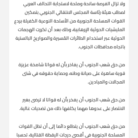
ولا تزال الفرصة سانحة وملحة لاستجابة التحالف العربي
لمطلب هيئة رئاسة المجلس الانتقالي الجنوبي بتمكين
القوات المسلحة الجنوبية من الأسلحة النوعية الكفيلة بردع
المليشيات الحوثية الإرهابية، وذلك بعد أن تكررت الهجمات
الحوثية عبر استخدام الطائرات المُسيرة والصواريخ البالستية
باتجاه محافظات الجنوب.
من حق شعب الجنوب أن يفاخر بأن له قواتا شامخة عزيزة
قوية ساهرة على صيانة وطنه، وحماية حقوقه في شتى
المجالات والميادين.
من حق شعب الجنوب أن يفخر بأن له قواتا لا ترضى بغير
الانتصار على عدوها مهما يكلفها ذلك من تضحيات غالية.
من حق شعب الجنوب أن يتطلع دائما إلى أن تظل القوات
المسلحة الجنوبية في أقصى درجات اليقظة القتالية، تحسبا