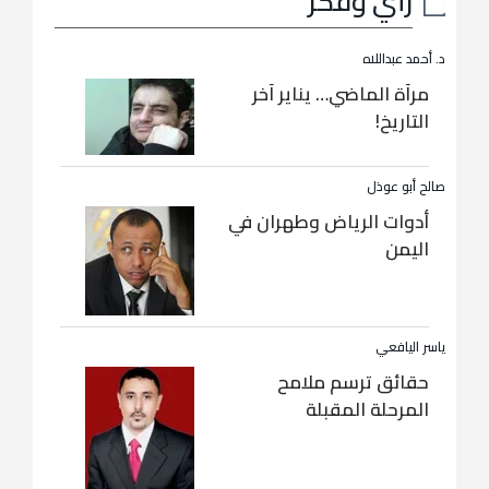
رأي وفكر
د. أحمد عبداللاه
مرآة الماضي… يناير آخر
التاريخ!
صالح أبو عوذل
أدوات الرياض وطهران في
اليمن
ياسر اليافعي
حقائق ترسم ملامح
المرحلة المقبلة