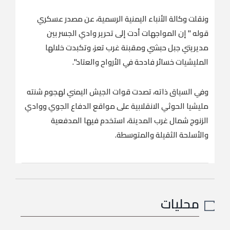
ونقلت وكالة الأنباء اليمنية الرسمية، عن مصدر عسكري
قوله " إن المواجهات أدت إلى تحرير وادي الجسر بين
مديريتي جبل حبشي ومقبنة غرب تعز، وتكبدت خلالها
المليشيات خسائر فادحة في الأرواح والعتاد".
وفي السياق ذاته، تصدت قوات الجيش اليمني لهجوم شنته
مليشيا الحوثي الانقلابية على مواقع الدفاع الجوي ووادي
الزنوج شمال غرب المدينة، استخدم فيها المدفعية
والأسلحة الثقيلة والمتوسطة.
محليات