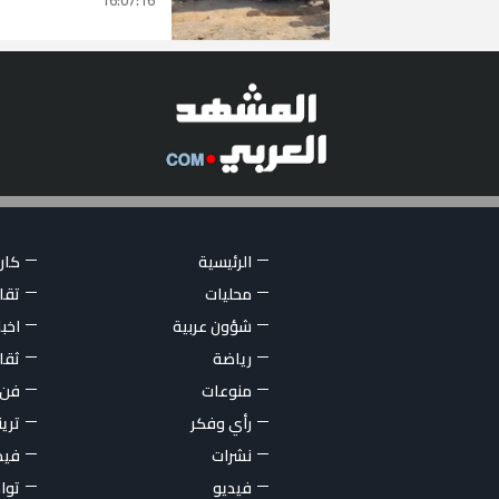
الرئيسية
كاري
محليات
تقار
شؤون عربية
اخبا
رياضة
ثقا
منوعات
فن
رأي وفكر
تري
نشرات
فيد
فيديو
توا