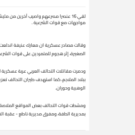
لقي 16 عنصرا مصرعهم واصيب آخرين من ملي
مواجهات مع قوات الشرعية .
وقالت مصادر عسكرية ان معارك عنيفة اندلعت
الصغيرة، إثر هجوم للمتمردين على قوات الشرع
ودمرت مقاتلات التحالف العربي عربة عسكرية لـم
ببلاد الملاجم، كما استهدف طيران التحالف تعزي
الوهبية وحوران.
ومشطت قوات التحالف بعض المواقع الملاصقة 
بمديرية الطفة، ومفرق مديرية ناطع - عقبة القن