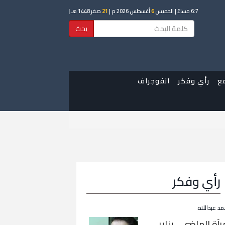
6:7 مساءً
| الخميس
6
أغسطس 2026 م |
21
صفر 1448 هـ
|
بحث
ع
رأي وفكر
انفوجراف
رأي وفكر
مد عبداللاه
رآة الماضي… يناير