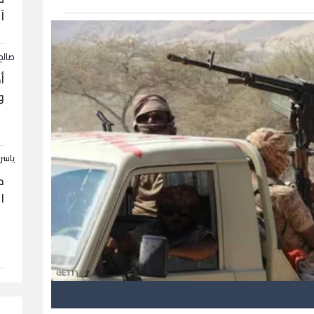
آ
صالح
أ
و
ياسر
ح
ا