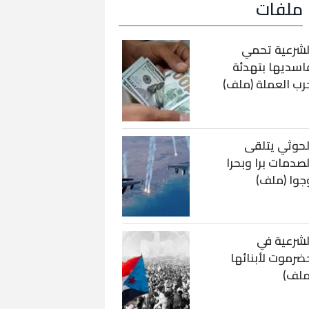
ملفات
لشرعية تحمي
اسديها بتهدئة
رب العملة (ملف)
لحوثي يتلقى
لصدمات برا وبحرا
جوا (ملف)
لشرعية في
ضرموت لأبنائها
ملف)