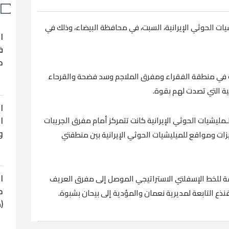
شيات الحوثي الإيرانية، السبت، في محافظة البيضاء، وذلك في
ا
ف
ح
 في منطقة الفقراء ومفرق الملاجم وسد فضحة والقرحاء
ية التي تصدت لهم بقوة.
ا
ا
ليشيات الحوثي الإيرانية كانت تتمركز أمام مفرق الجريبات
و
زات ومواقع للميليشيات الحوثي الإيرانية بين منطقتي
ا
للخط الإسفلتي الاستراتيجي الموصل إلى مفرق العريف
ح
ذع التابعة لمديرية نعمان والمؤدية إلى بيحان بشبوة.
(