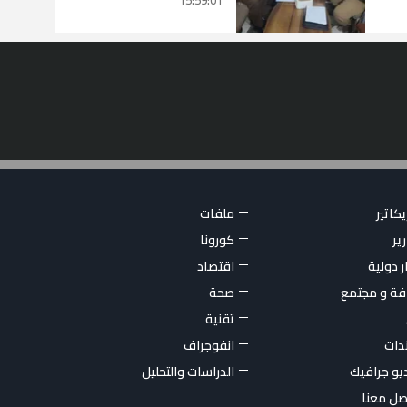
كاتير
ملفات
ير
كورونا
ر دولية
اقتصاد
فة و مجتمع
صحة
تقنية
ندات
انفوجراف
يو جرافيك
الدراسات والتحليل
صل معنا