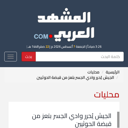
3:26 صباحاً
| الجمعة
7
أغسطس 2026 م |
22
صفر 1448 هـ
|
بحث
Toggle
igation
الرئيسية
محليات
الجيش يُحرر وادي الجسر بتعز من قبضة الحوثيين
محليات
الجيش يُحرر وادي الجسر بتعز من
قبضة الحوثيين