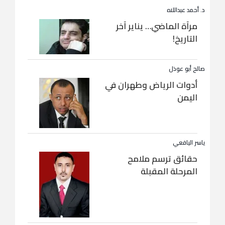
د. أحمد عبداللاه
مرآة الماضي… يناير آخر
التاريخ!
صالح أبو عوذل
أدوات الرياض وطهران في
اليمن
ياسر اليافعي
حقائق ترسم ملامح
المرحلة المقبلة