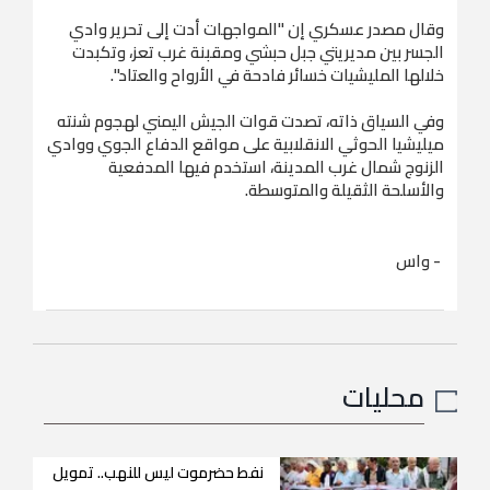
وقال مصدر عسكري إن "المواجهات أدت إلى تحرير وادي
الجسر بين مديريتي جبل حبشي ومقبنة غرب تعز، وتكبدت
خلالها المليشيات خسائر فادحة في الأرواح والعتاد".
وفي السياق ذاته، تصدت قوات الجيش اليمني لهجوم شنته
ميليشيا الحوثي الانقلابية على مواقع الدفاع الجوي ووادي
الزنوج شمال غرب المدينة، استخدم فيها المدفعية
والأسلحة الثقيلة والمتوسطة.
- واس
محليات
نفط حضرموت ليس للنهب.. تمويل