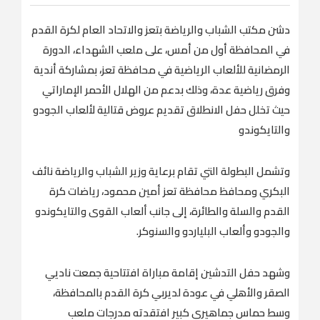
دشن مكتب الشباب والرياضة بتعز والاتحاد العام لكرة القدم
في المحافظة أول من أمس، على ملعب الشهداء، الدورة
الرمضانية للألعاب الرياضية في محافظة تعز، بمشاركة أندية
وفرق رياضية عدة، وذلك بدعم من الهلال الأحمر الإماراتي
حيث تخلل حفل الانطلاق تقديم عروض قتالية لألعاب الجودو
والتايكوندو
وتشمل البطولة التي تقام برعاية وزير الشباب والرياضة نائف
البكري ومحافظ محافظة تعز أمين محمود، رياضات كرة
القدم والسلة والطائرة، إلى جانب ألعاب القوى والتايكوندو
والجودو وألعاب البلياردو والسنوكر.
وشهد حفل التدشين إقامة مباراة افتتاحية جمعت ناديي
الصقر والأهلي في عودة لديربي كرة القدم بالمحافظة،
وسط حماس جماهيري كبير افتقدته مدرجات ملعب