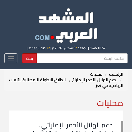
10:52 مساءً
| الجمعة
7
أغسطس 2026 م |
22
صفر 1448 هـ
|
بحث
Toggle
igation
الرئيسية
محليات
بدعم الهلال الأحمر الإماراتي .. انطلاق البطولة الرمضانية للألعاب
الرياضية في تعز
محليات
بدعم الهلال الأحمر الإماراتي ..