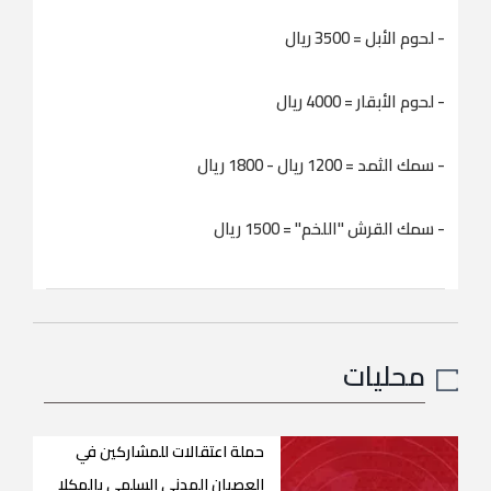
- لحوم الأبل = 3500 ریال
- لحوم الأبقار = 4000 ریال
- سمك الثمد = 1200 ریال - 1800 ريال
- سمك القرش "اللخم" = 1500 ريال
محليات
حملة اعتقالات للمشاركين في
العصيان المدني السلمي بالمكلا