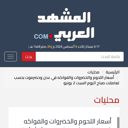
0:17 مساءً
| الأحد
9
أغسطس 2026 م |
24
صفر 1448 هـ
|
بحث
Toggle
igation
الرئيسية
محليات
أسعار اللحوم والخضروات والفواكه في عدن وحضرموت بحسب
تعاملات صباح اليوم السبت 2 يونيو
محليات
أسعار اللحوم والخضروات والفواكه