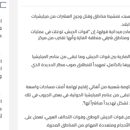
لسبت، تمشيط مناطق وقتل وجرح العشرات من ميليشيات
ا
بلاد.
ف
در ميدانية قولها، إن "قوات الجيش، توغلت في عمليات
ح
ومناطق شرقي منطقة الفازة وأنها تقترب من مركز
الضارية بين قوات الجيش، وما تبقى من عناصر الميليشيا
ا
رها بالكامل، تمهيداً للانطلاق صوب مطار الحديدة الذي
ا
و
اومة شعبية من أهالي إقليم تهامة أمنت مساحات واسعة
بقى من عناصر الميليشيا الحوثية، في بعض الجيوب في تلك
ا
كل تهديداً مباشراً لها".
ح
(
من قوات الجيش الوطني وقوات التحالف العربي، تعمل على
الأحجام ومتعددة المهام، من المناطق المحررة.