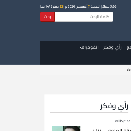
3:55 مساءً
| الجمعة
7
أغسطس 2026 م |
22
صفر 1448 هـ
|
بحث
ع
رأي وفكر
انفوجراف
دة
رأي وفكر
مد عبداللاه
رآة الماضي… يناير