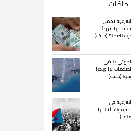
ملفات
لشرعية تحمي
اسديها بتهدئة
رب العملة (ملف)
لحوثي يتلقى
لصدمات برا وبحرا
جوا (ملف)
لشرعية في
ضرموت لأبنائها
ملف)