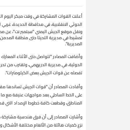
أعلنت القوات المشتركة في وقت مبكر اليوم ا
الحوثي الانقلابية، في محافظة الحديدة، غربي ال
ونقل موقع الجيش اليمني "سبتمبر نت"، عن مصا
تمشيط في مديرية التحيتا حتى منطقة المدمن 
المديرية".
وأضافت المصادر "تتواصل حتى الأثناء المعارك 
الحوثية، في مديرية الدريهمي، وتقترب من تحري
تفصله عن قوات الجيش بعض الكيلومترات".
وأفادت المصادر أن "قوات الجيش تساندها مق
على الخط الساحلي بعد مواجهات عنيفة مع ما ت
المناطق، وقطعت كافة خطوط الإمداد التي قد تش
وأشارت المصادر إلى أن فرق هندسية مشتركة 
نزع كميات هائلة من الألغام مختلفة الأشكال و