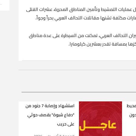
 عمليات التمشيط وتأمين المناطق المحررة، عشرات القتلى
رات مكثفة تشنها مقاتلات التحالف العربي بحراً وجواً.
ران التحالف العربي، تمكنت من السيطرة على عدة مناطق
زها بمسافة تقدر بعشرين كيلومترا.
محيط
استشهاد وإصابة 7 جنود من
دون
"دفاع شبوة" بقصف حوثي
على حريب