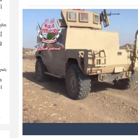
آ
صالح
أ
و
ياسر
ح
ا