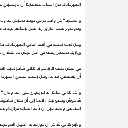
المهرجانات من الغناء، مستدركا أن لا يعجبني 
واستطرد:" كل واحد حر في ذوقه مفيش حد وصي 
وموضوع قطع الارزاق ربنا مش بيسامح فيه خالص
وعن سبب تدخله في أزمة أغاني المهرجانات، قا
وياريت محدش يقف في أكل عيش حد علشان نبق
في نفس حلقة البرنامج رد هاني شاكر نقيب الم
أن يسمعني تماما، ومن يسمع لمغني المهرجانات
وأكد هاني شاكر أنه لم يتجنى على احد، وقال:
شاكوش وحمو بيكا"، لافتا إلى أن حسن شاكوش خ
استدعى وقفه قبل أن تأخذ النقابة قرار بالوقف 
وتابع هاني شاكر، أن دور نقابة المهن الموسيق