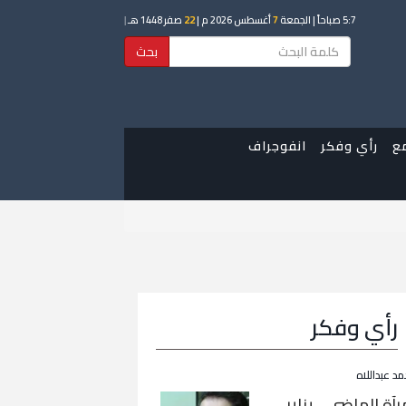
5:7 صباحاً
| الجمعة
7
أغسطس 2026 م |
22
صفر 1448 هـ
|
بحث
ع
رأي وفكر
انفوجراف
رأي وفكر
مد عبداللاه
رآة الماضي… يناير