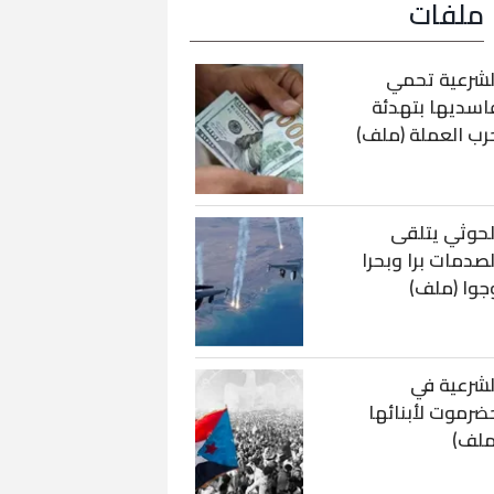
ملفات
لشرعية تحمي
اسديها بتهدئة
رب العملة (ملف)
لحوثي يتلقى
لصدمات برا وبحرا
جوا (ملف)
لشرعية في
ضرموت لأبنائها
ملف)