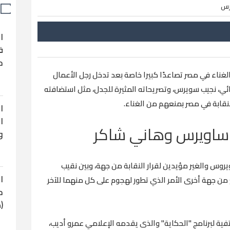
رس
ا
ف
ح
اء في مصر تصاعدًا كبيرا خاصة بعد تدخل رجل الأعمال
، نجيب سويرس، وتصريحاته المثيرة للجدل، مثل استضافته
لنقابة في مصر بمنعهم من الغناء.
ا
ا
ب ساويرس وهاني شاكر
و
روس والغير مؤيدين لقرار النقابة من جهة، وبين نقيب
ا
من جهة أخرى الأمر الذي تطور لهجوم على كل منهما للآخر
ح
(
 لبرنامج "الحكاية" والذى يقدمه الإعلامي عمرو أديب،