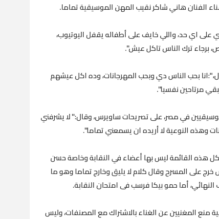
غناء الفنان هاني شاكر نقيب المهن الموسيقية تماما.
على اي حد، واللي خايف على أطفاله يقفل اليوتيوب،
، برجاء ترك الناس تاكل عيش".
ل،":انا بحب الناس دي وبحب المهرجانات، وده اكل عيشهم
ي مرتاحين نفسيا".
وسيقيين في مصر، على تصريحات ساويرس، وقال:" لا يشرفني
 وهذه النوعية لا أريده ان يسمعني تماما".
" كل هذه القائمة ليس بها أعضاء في النقابة وخاصة حسن
رج على المسرح وقال كلام لا يليق وخارج تماما وهو ما
النهائي، أما حمو بيكا فرسب فى امتحان النقابة.
ية منع المغنيين عن الغناء بالاشتراك مع المصنفات، وليس