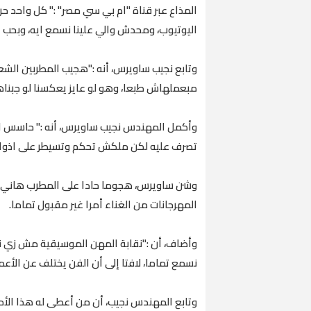
المذاع عبر قناة "ام بي سي مصر" :" كل واحد 
اليوتيوب، ومحدش والي علينا نسمع ايه، وبحب ا
وتابع نجيب ساويرس، أنه :"هجيب المطربين ال
مبعملهاش طبعا، وهو لو عايز يعكسنا لو جبنا
وأكمل المهندس نجيب ساويرس، أنه :" حاسس ان
تصرف عليه لكن ملكش تحكم وتسيطر على اذواقن
وشن ساويرس، هجوما حادا على المطرب هاني ش
المهرجانات من الغناء أمرا غير مقبول تماما.
وأضاف، أن :"نقابة المهن الموسيقية مش زي ن
نسمع تماما، لافتا إلى أن الفن يختلف عن الأعم
وتابع المهندس نجيب، أن من أعطى له هذا الأم