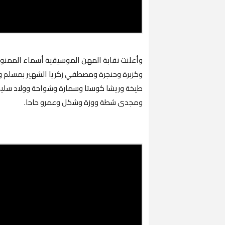
وأعلنت نقابة المهن الموسيقية أسماء الممن
وكزبرة وحنجرة ومصطفي زكريا الشهير بمسلم وأ
طيخة وريشا كوستا وسمارة وشواحة وولاد سليم 
ومجدى شطة ووزة وشكل وعمرو حاحا.