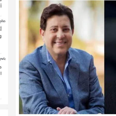
آ
صالح
أ
و
ياسر
ح
ا