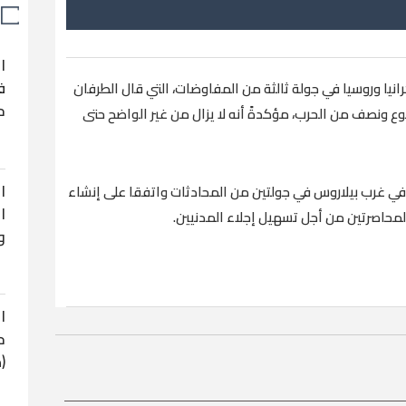
ا
ف
نيا وروسيا في جولة ثالثة من المفاوضات، التي قال الطرفان
ح
بوع ونصف من الحرب، مؤكدةً أنه لا يزال من غير الواضح حتى
ا
 في غرب بيلاروس في جولتين من المحادثات واتفقا على إنشاء
ا
محاصرتين من أجل تسهيل إجلاء المدنيين.
و
ا
ح
(