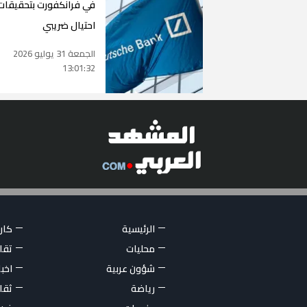
في فرانكفورت بتحقيقات
احتيال ضريبي
الجمعة 31 يوليو 2026
13:01:32
الرئيسية
كاري
محليات
تقار
شؤون عربية
اخبا
رياضة
ثقا