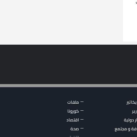
كاتير
ملفات
ير
كورونا
ر دولية
اقتصاد
فة و مجتمع
صحة