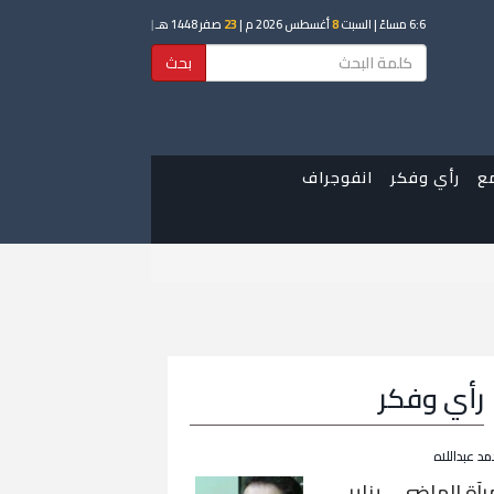
6:6 مساءً
| السبت
8
أغسطس 2026 م |
23
صفر 1448 هـ
|
بحث
ع
رأي وفكر
انفوجراف
رأي وفكر
مد عبداللاه
رآة الماضي… يناير