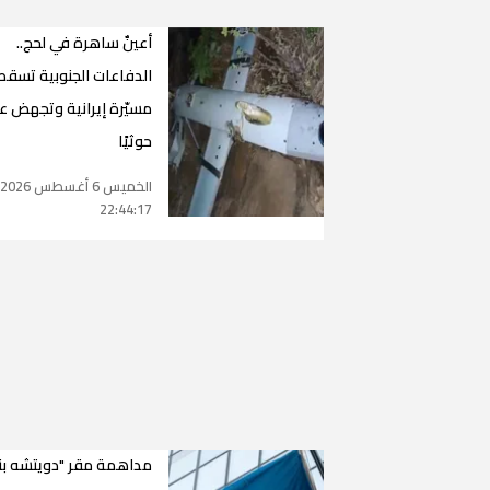
أعينٌ ساهرة في لحج..
الدفاعات الجنوبية تسقط
مسيّرة إيرانية وتجهض عد
حوثيًا
الخميس 6 أغسطس 2026
22:44:17
مداهمة مقر "دويتشه بن