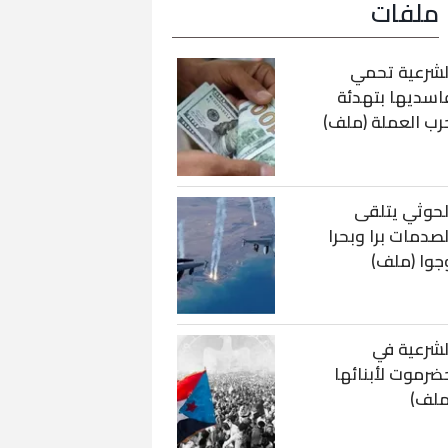
ملفات
لشرعية تحمي
اسديها بتهدئة
رب العملة (ملف)
لحوثي يتلقى
لصدمات برا وبحرا
جوا (ملف)
لشرعية في
ضرموت لأبنائها
ملف)