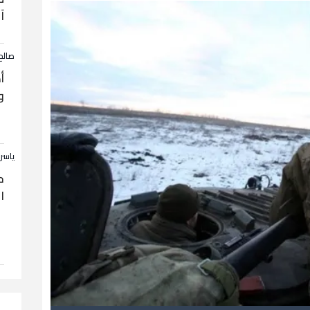
آ
صالح
أ
و
ياسر
ح
ا